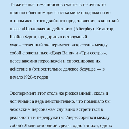
Та же вечная тема поисков счастья в не очень-то
приспособленном для счастья мире продолжена во
втором акте этого двойного представления, в короткой
пьесе «Продолжение действия» (Afterplay). Ее автор,
Брайен Фрил, предпринял остроумный
художественный эксперимент, «скрестив» между
собой сюжеты пьес «Дядя Ваня» и «Три сестры»,
перезнакомив персонажей и спроецировав их
действие в (относительно) далекое будущее — в
начало1920-х годов.
Эксперимент этот столь же рискованный, сколь и
логичный: а ведь действительно, что помешало бы
чеховским персонажам случайно встретиться в
реальности и передружиться/перессориться между
собой? Люди они одной среды, одной эпохи, одних