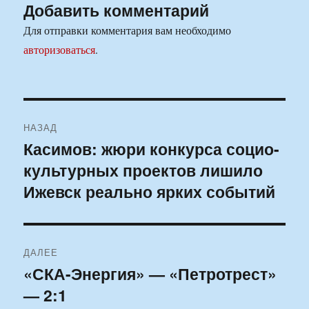
Добавить комментарий
Для отправки комментария вам необходимо
авторизоваться
.
Навигация
НАЗАД
по
Касимов: жюри конкурса социо-
Предыдущая
культурных проектов лишило
запись:
записям
Ижевск реально ярких событий
ДАЛЕЕ
«СКА-Энергия» — «Петротрест»
Следующая
— 2:1
запись: