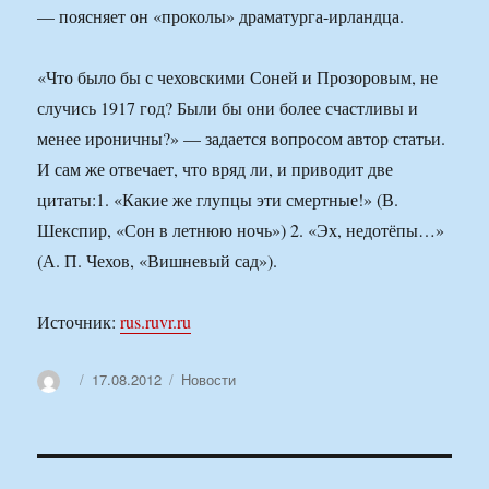
— поясняет он «проколы» драматурга-ирландца.
«Что было бы с чеховскими Соней и Прозоровым, не
случись 1917 год? Были бы они более счастливы и
менее ироничны?» — задается вопросом автор статьи.
И сам же отвечает, что вряд ли, и приводит две
цитаты:1. «Какие же глупцы эти смертные!» (В.
Шекспир, «Сон в летнюю ночь») 2. «Эх, недотёпы…»
(А. П. Чехов, «Вишневый сад»).
Источник:
rus.ruvr.ru
Автор
Опубликовано
Рубрики
17.08.2012
Новости