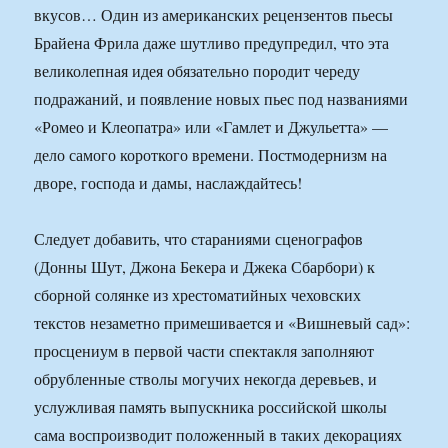
вкусов… Один из американских рецензентов пьесы
Брайена Фрила даже шутливо предупредил, что эта
великолепная идея обязательно породит череду
подражаний, и появление новых пьес под названиями
«Ромео и Клеопатра» или «Гамлет и Джульетта» —
дело самого короткого времени. Постмодернизм на
дворе, господа и дамы, наслаждайтесь!
Следует добавить, что стараниями сценографов
(Донны Шут, Джона Бекера и Джека Сбарбори) к
сборной солянке из хрестоматийных чеховских
текстов незаметно примешивается и «Вишневый сад»:
просцениум в первой части спектакля заполняют
обрубленные стволы могучих некогда деревьев, и
услужливая память выпускника российской школы
сама воспроизводит положенный в таких декорациях