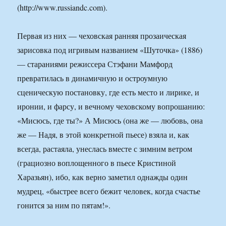
(http://www.russiandc.com).
Первая из них — чеховская ранняя прозаическая
зарисовка под игривым названием «Шуточка» (1886)
— стараниями режиссера Стэфани Мамфорд
превратилась в динамичную и остроумную
сценическую постановку, где есть место и лирике, и
иронии, и фарсу, и вечному чеховскому вопрошанию:
«Мисюсь, где ты?» А Мисюсь (она же — любовь, она
же — Надя, в этой конкретной пьесе) взяла и, как
всегда, растаяла, унеслась вместе с зимним ветром
(грациозно воплощенного в пьесе Кристиной
Харазьян), ибо, как верно заметил однажды один
мудрец, «быстрее всего бежит человек, когда счастье
гонится за ним по пятам!».