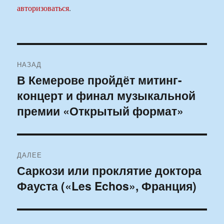
авторизоваться
.
Навигация
НАЗАД
по
В Кемерове пройдёт митинг-
Предыдущая
концерт и финал музыкальной
запись:
записям
премии «Открытый формат»
ДАЛЕЕ
Саркози или проклятие доктора
Следующая
Фауста («Les Echos», Франция)
запись: