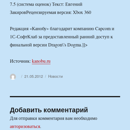
7.5 (система оценок) Текст: Евгений
ЗакировРецензируемая версия: Xbox 360
Редакция «Канобу» благодарит компанию Capcom и
1С-СофтКлаб за предоставленный ранний доступ к
финальной версии Dragon\’s Dogma.]]>
Источник:
kanobu.ru
Автор
Опубликовано
Рубрики
21.05.2012
Новости
Добавить комментарий
Для отправки комментария вам необходимо
авторизоваться
.