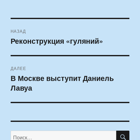
Навигация
НАЗАД
по
Реконструкция «гуляний»
Предыдущая
запись:
записям
ДАЛЕЕ
В Москве выступит Даниель
Следующая
Лавуа
запись:
ПО
Искать: