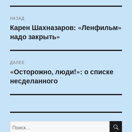
Навигация
НАЗАД
по
Карен Шахназаров: «Ленфильм»
Предыдущая
надо закрыть»
запись:
записям
ДАЛЕЕ
«Осторожно, люди!»: о списке
Следующая
несделанного
запись:
ПО
Искать: