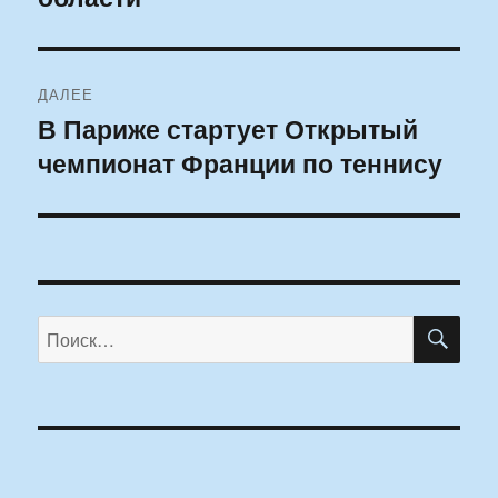
ДАЛЕЕ
В Париже стартует Открытый
Следующая
чемпионат Франции по теннису
запись:
ПО
Искать: