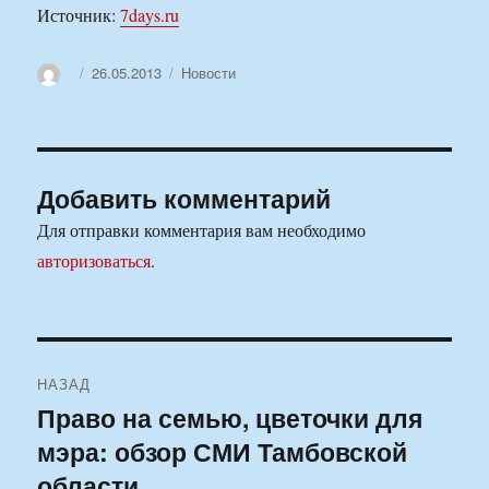
Источник:
7days.ru
Автор
Опубликовано
Рубрики
26.05.2013
Новости
Добавить комментарий
Для отправки комментария вам необходимо
авторизоваться
.
Навигация
НАЗАД
по
Право на семью, цветочки для
Предыдущая
мэра: обзор СМИ Тамбовской
запись:
записям
области