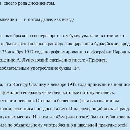
, своего рода диссидентом.
ьшевики — и потом далее, как всегда
ы октябрьского госпереворота эту букву уважали, в отличие от
рые были «отправлены в расход», как царские и буржуйские, врод
от 23 декабря 1917 года по реформированию орфографии Народн
ещению А. Луначарский сдержанно писал: «Признать
еобязательным употребление буквы „ё“.
а, что Иосифу Сталину в декабре 1942 года принесли на подпис
м фамилий генералов через «е», которые потому читались,
 чтении неверно. Он впал в бешенство («в языкознании вы
иронически писал позднее Галич). И на следующий день «Правд
 нужных местах. И в том же 42-м (или позже) были опубликован
ла по обязательному употреблению в школьной практике этой