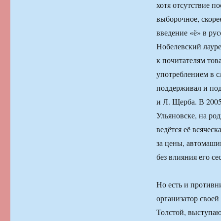
хотя отсутствие п
выборочное, скорее
введение «ё» в ру
Нобелевский лауре
к почитателям тов
употреблением в сл
поддерживал и под
и Л. Щерба. В 200
Ульяновске, на ро
ведётся её всяческ
за цены, автомаши
без влияния его с
Но есть и противн
организатор своей
Толстой, выступа