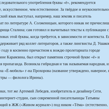
оследовательного употребления буквы «ё», рекомендуется
, искусственное, чем естественное. За твёрдое и неукоснительно
сский язык выступал, например, наш земляк и писатель
ат по литературе А. Солженицын, которого никак не причисли
арища Сталина; сам готовил и вычитывал тексты к публикации с
овах этой буквы, когда требуется, в зависимости от контекста. Е
держивает ряд коллег-литераторов, а также лингвисты Д. Ушако
5 году в косвенно причастном к вождю пролетариата городе
дине Карамзина, был открыт памятник строчной букве «ё» и
ая пропаганда. Возникла гибридная и так называемая народная, и
на «Ё-мобиль» г-на Прохорова (название утверждено, наверное, 
естры — филолога Ирины).
ики, тот же Артемий Лебедев, изобретатель и дизайнер Сети,
 интернет-студии, сын современной писательницы Татьяны
ющий в ЖЖ («Живом журнале») под ником «Тёма» (естественно,