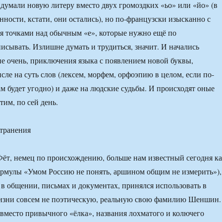
идумали новую литеру вместо двух громоздких «ьо» или «йо» (в
нности, кстати, они остались), но по-французски изысканно с
я точками над обычным «е», которые нужно ещё по
исывать. Излишне думать и трудиться, значит. И начались
не очень, приключения языка с появлением новой буквы,
сле на суть слов (лексем, морфем, орфоэпию в целом, если по-
м будет угодно) и даже на людские судьбы. И происходят оные
тим, по сей день.
странения
ёт, немец по происхождению, больше нам известный сегодня к
ормулы «Умом Россию не понять, аршином общим не измерить»),
 в общении, письмах и документах, принялся использовать в
жизни совсем не поэтическую, реальную свою фамилию Шеншин.
о вместо привычного «ёлка», названия лохматого и колючего