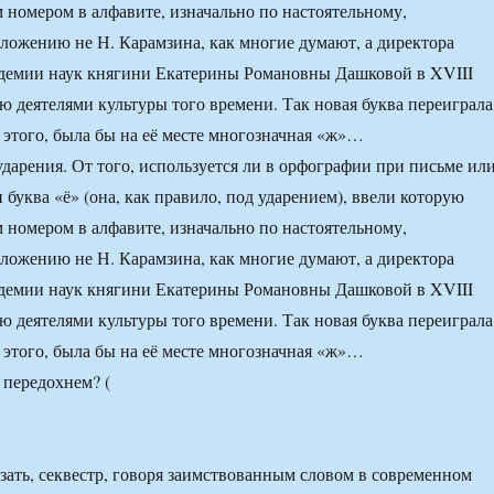
 номером в алфавите, изначально по настоятельному,
ложению не Н. Карамзина, как многие думают, а директора
адемии наук княгини Екатерины Романовны Дашковой в XVIII
ю деятелями культуры того времени. Так новая буква переиграла
ь этого, была бы на её месте многозначная «ж»…
ударения. От того, используется ли в орфографии при письме ил
 буква «ё» (она, как правило, под ударением), ввели которую
 номером в алфавите, изначально по настоятельному,
ложению не Н. Карамзина, как многие думают, а директора
адемии наук княгини Екатерины Романовны Дашковой в XVIII
ю деятелями культуры того времени. Так новая буква переиграла
ь этого, была бы на её месте многозначная «ж»…
азать, секвестр, говоря заимствованным словом в современном