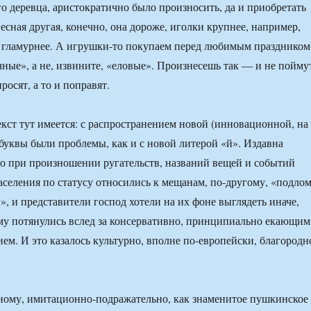
о деревца, аристократично было произносить, да и приобретать
есная другая, конечно, она дороже, иголки крупнее, например,
о гламурнее. А игрушки-то покупаем перед любимым праздником
ные», а не, извините, «еловые». Произнесешь так — и не пойму
росят, а то и поправят.
кст тут имеется: с распространением новой (инновационной, на
уквы были проблемы, как и с новой литерой «й». Издавна
о при произношении ругательств, названий вещей и событий
селения по статусу относились к мещанам, по-другому, «подло
», и представители господ хотели на их фоне выглядеть иначе,
му потянулись вслед за консервативно, принципиально екающим
ем. И это казалось культурно, вполне по-европейски, благородн
ному, имитационно-подражательно, как знаменитое пушкинское