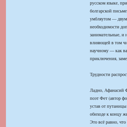
русском языке, пр
болгарской письме
умбляутом — двум
необходимости доп
занимательные, и 
влияющей в том чи
научному — как ва
приключения, заме
Трудности распро
Ладно, Афанасий Ф
поэт Фет (автор ф
устав от путаницы
обиходе к концу 
Это всё равно, чт