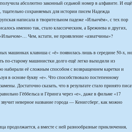
и получила абсолютно законный седьмой номер в алфавите. И ещё
, тщательно сохраняемых для истории писем Надежда
упская написала в творительном падеже «Ильичём», с тех пор
исалось именно так, стало классическим, а Брежнева и других,
«Ильичом»… Чем, кстати, не проявление «азиатчины»?
тных машинках клавиша с «ё» появилась лишь в середине 50-х, н
ь по-старому машинистки долго ещё легко выходили из
о набирали её сложным способом с возвращением каретки и
ьзуя в основе букву «е». Что способствовало постепенному
амены. Достаточно сказать, что в результате стало принято писа
равильно Гёббельса и Гёринга через «е», даже в фильме «17
звучит неверное название города — Кенигсберг, как можно
ица продолжается, а вместе с ней разнообразные приключения,