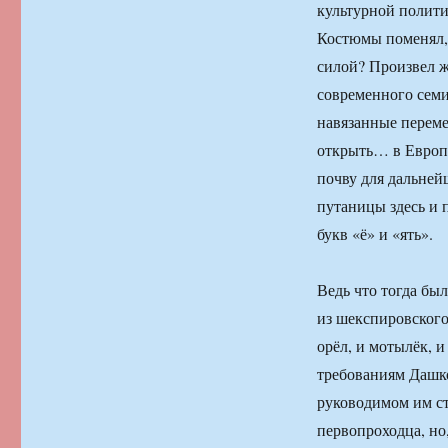
культурной полити
Костюмы поменял, 
силой? Произвел 
современного семи
навязанные переме
открыть… в Европу
почву для дальней
путаницы здесь и 
букв «ё» и «ять».
Ведь что тогда бы
из шекспировского
орёл, и мотылёк, 
требованиям Дашко
руководимом им ст
первопроходца, но