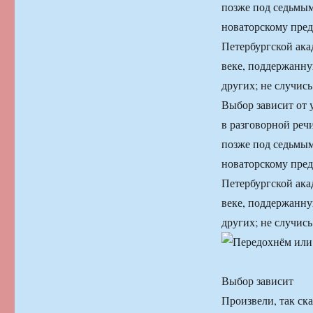
позже под седьмым
новаторскому пред
Петербургской ак
веке, поддержанну
других; не случис
Выбор зависит от 
в разговорной речи
позже под седьмым
новаторскому пред
Петербургской ак
веке, поддержанну
других; не случис
Выбор зависит
Произвели, так ск