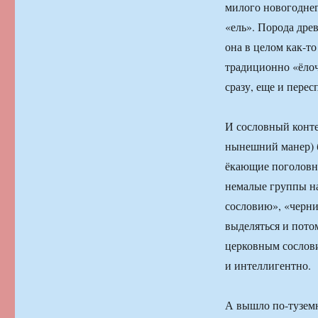
милого новогоднег
«ель». Порода древ
она в целом как-т
традиционно «ёлоч
сразу, еще и пересп
И сословный конте
нынешний манер) б
ёкающие поголовн
немалые группы на
сословию», «черни
выделяться и пото
церковным сослови
и интеллигентно.
А вышло по-тузем