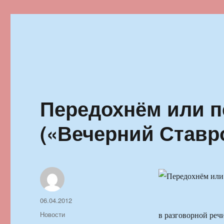
Ильменский фестиваль автор
Передохнём или 
(«Вечерний Ставр
Автор
Опубликовано
06.04.2012
Рубрики
Новости
в разговорной речи