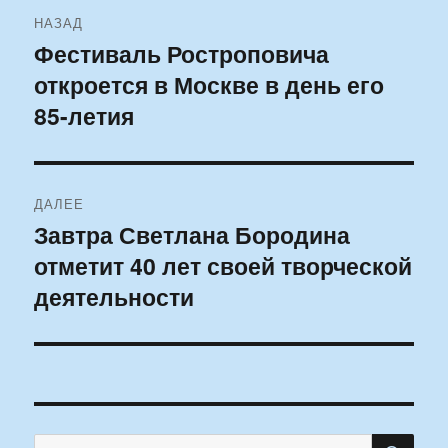
Навигация
НАЗАД
по
Фестиваль Ростроповича
Предыдущая
откроется в Москве в день его
запись:
записям
85-летия
ДАЛЕЕ
Завтра Светлана Бородина
Следующая
отметит 40 лет своей творческой
запись:
деятельности
ПО
Искать: