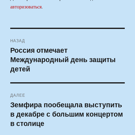
авторизоваться
.
Навигация
НАЗАД
по
Россия отмечает
Предыдущая
Международный день защиты
запись:
записям
детей
ДАЛЕЕ
Земфира пообещала выступить
Следующая
в декабре с большим концертом
запись:
в столице