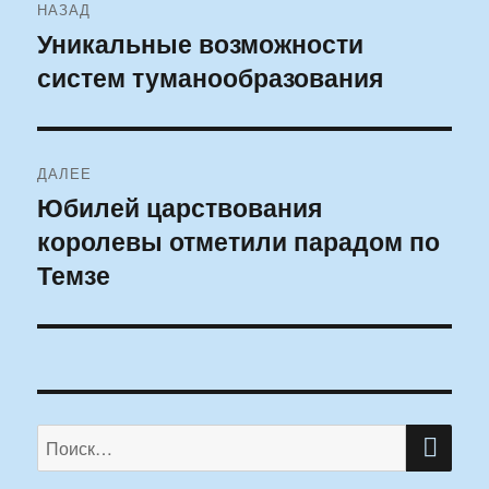
НАЗАД
по
Уникальные возможности
Предыдущая
систем туманообразования
запись:
записям
ДАЛЕЕ
Юбилей царствования
Следующая
королевы отметили парадом по
запись:
Темзе
ПО
Искать: