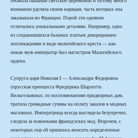
обожала пышные светские церемонии и потому много
внимания уделяла своим нарядам, часть которых она
заказывала во Франции. Порой эти одеяния
отличались уникальными деталями. Например, одно
из сохранившихся бальных платьев декорировано
аппликациями в виде мальтийского креста — как-
никак муж-император был магистром Мальтийского
ордена.
Супруга царя Николая I — Александра Федоровна
(прусская принцесса Фридерика Шарлотта
Вильгельмина), по воспоминаниям придворных дам,
тратила громадные суммы на оплату заказов в модных
магазинах. Императрица всегда выглядела безупречно,
следила за новинками французских мод. Впрочем, с
некоторых пор ей пришлось вносить определенные