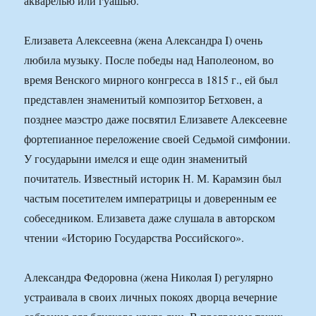
акварелью или гуашью.
Елизавета Алексеевна (жена Александра I) очень
любила музыку. После победы над Наполеоном, во
время Венского мирного конгресса в 1815 г., ей был
представлен знаменитый композитор Бетховен, а
позднее маэстро даже посвятил Елизавете Алексеевне
фортепианное переложение своей Седьмой симфонии.
У государыни имелся и еще один знаменитый
почитатель. Известный историк Н. М. Карамзин был
частым посетителем императрицы и доверенным ее
собеседником. Елизавета даже слушала в авторском
чтении «Историю Государства Российского».
Александра Федоровна (жена Николая I) регулярно
устраивала в своих личных покоях дворца вечерние