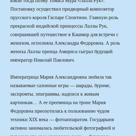
взяли тогда поэму Томаса Мура «Лалла Рук».
Постановку осуществил придворный композитор
прусского короля Гаспаре Спонтини. Главную роль
прекрасной индийской принцессы Лаллы Рук,
совершившей путешествие в Кашмир для встречи с
женихом, исполняла Александра Федоровна. А роль
жениха Лаллы принца Амириса сыграл будущий
император Николай Павлович.
Императрица Мария Александровна любила так
называемые салонные игры — шарады, буриме,
экспромты, эпиграммы, надписи к живым
картинкам… А ее преемница на троне Мария
Федоровна приохотилась к пользованию чудом
техники XIX века — фотоаппаратом. Государыня
активно занималась любительской фотографией и