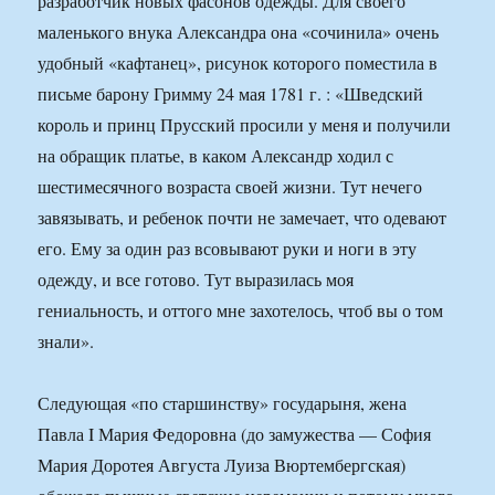
разработчик новых фасонов одежды. Для своего
маленького внука Александра она «сочинила» очень
удобный «кафтанец», рисунок которого поместила в
письме барону Гримму 24 мая 1781 г. : «Шведский
король и принц Прусский просили у меня и получили
на обращик платье, в каком Александр ходил с
шестимесячного возраста своей жизни. Тут нечего
завязывать, и ребенок почти не замечает, что одевают
его. Ему за один раз всовывают руки и ноги в эту
одежду, и все готово. Тут выразилась моя
гениальность, и оттого мне захотелось, чтоб вы о том
знали».
Следующая «по старшинству» государыня, жена
Павла I Мария Федоровна (до замужества — София
Мария Доротея Августа Луиза Вюртембергская)