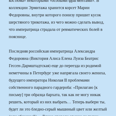
костюма» некоторыми «особыми фрагментами». В
коллекции Эрмитажа хранится корсет Марии
Федоровны, внутри которого понизу пришит кусок
шерстяного трикотажа, из чего можно сделать вывод,
что императрица страдала от ревматических болей в
пояснице.
Последняя российская императрица Александра
Федоровна (Виктория Алиса Елена Луиза Беатрис
Гессен-Дармштадтская) еще до переезда из родимой
неметчины в Петербург уже напрягала своего жениха,
будущего императора Николая II проблемами
собственного парадного гардероба: «Прилагаю [к
письму] три образца бархата, так как не могу никак
решить, который из них выбрать… Теперь выбери ты,
будет ли это бледно-серый мышиный цвет или желтый