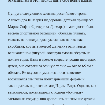
отказывалась в этот период шить себе новые платья.
Супруга следующего хозяина российского трона —
Александра III Мария Федоровна (датская принцесса
Мария-София-Фредерика-Дагмара) в молодости была
весьма спортивной барышней: обожала плавать,
скакать на лошади, даже умела, как настоящая
акробатка, крутить колесо! Датчанка отличалась
великолепной фигурой, которую смогла сберечь на
долгие годы. Даже в зрелом возрасте, родив шестерых
детей, она сохранила осиную талию — около 65 см в
обхвате. Ее вкусом и умением носить костюм
восхищался сам глава популярнейшей фирмы и
законодатель парижских мод Чарльз Ворт. Однако, как
выяснилось, появившиеся с годами «болячки»
заставляли государыню дополнять «интимные детали