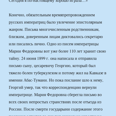
Сегодня я по-настоящему хорошо играла…»
Конечно, обязательным времяпрепровождением
русских императриц было увлечение эпистолярным
жанром. Письма многочисленным родственникам,
близким, доверенным лицам диктовались секретарю
или писались лично. Одно из писем императрицы
Марии Федоровны вот уже более 110 лет хранит свою
тайну. 24 июня 1899 г. она написала и отправила
письмо сыну, цесаревичу Георгию, который был
тяжело болен туберкулезом и потому жил на Кавказе в
имении Абас-Тумани. Но пока послание шло к нему,
Георгий умер, так что корреспонденцию вернули
императрице. Мария Федоровна сберегла письмо во
всех своих непростых странствиях после отъезда из
России. После смерти государыни содержание этого