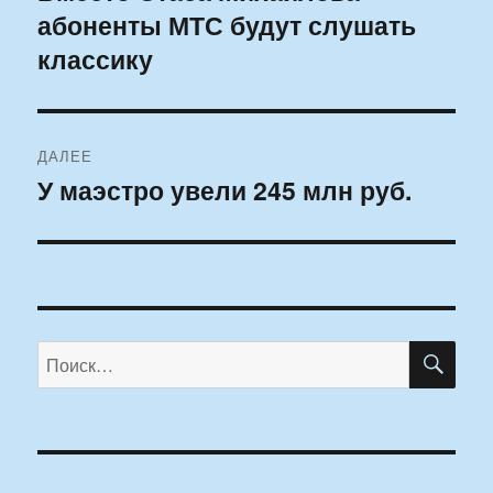
абоненты МТС будут слушать
запись:
записям
классику
ДАЛЕЕ
У маэстро увели 245 млн руб.
Следующая
запись:
ПО
Искать: