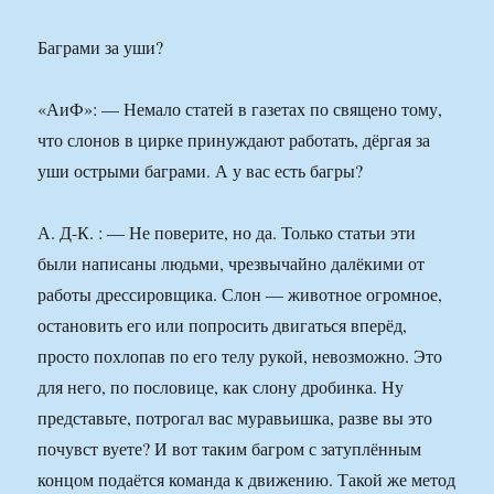
Баграми за уши?
«АиФ»: — Немало статей в газетах по священо тому,
что слонов в цирке принуждают работать, дёргая за
уши острыми баграми. А у вас есть багры?
А. Д-К. : — Не поверите, но да. Только статьи эти
были написаны людьми, чрезвычайно далёкими от
работы дрессировщика. Слон — животное огромное,
остановить его или попросить двигаться вперёд,
просто похлопав по его телу рукой, невозможно. Это
для него, по пословице, как слону дробинка. Ну
представьте, потрогал вас муравьишка, разве вы это
почувст вуете? И вот таким багром с затуплённым
концом подаётся команда к движению. Такой же метод