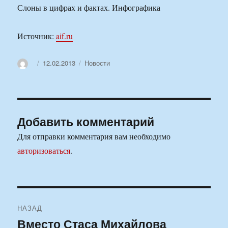
Слоны в цифрах и фактах. Инфографика
Источник:
aif.ru
Автор
Опубликовано
Рубрики
12.02.2013
Новости
Добавить комментарий
Для отправки комментария вам необходимо
авторизоваться
.
Навигация
НАЗАД
по
Вместо Стаса Михайлова
Предыдущая