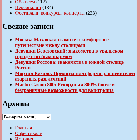
Обо всем
(112)
Персоналии
(134)
Фестивали, конкурсы, концерты
(233)
Свежие записи
Москва Махачкала самолет: комфортное
путешествие между столицами
Девушки Березовский: знакомства в уральском
городе с особым шармом
Девушки Ростова: знакомства в южной столице
России
Мартин Казино: Премиум-платформа для ценителей
азартных развлечений
Martin Casino 800: Рекордный 800% бонус и
безграничные возможности для выигрыша
Архивы
Архивы
Главная
О фестивале
История