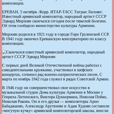
композиции.
ЕРЕВАН, 5 октября. /Корр. ИТАР-ТАСС Тигран Лилоян/.
Известный армянский композитор, народный артист СССР
Эдвард Мирзоян скончался сегодня после тяжелой болезни.
Об этом сообщило министерство культуры Армении.
Мирзоян родился в 1921 году в городе Гори Грузинской ССР.
В 1941 году окончил Ереванскую консерваторию по классу
композиции.
С первых дней Великой Отечественной войны работал с
самодеятельными кружками, участвовал в шефских
концертах, сочинил ряд военно-патриотических песен. С
марта по ноябрь 1942 года служил в рядах Советской Армии.
В 1946 году он совершенствовал свое искусство в
музыкальной студии Дома культуры Армении в Москве у
Генриха Литинского, Виктора Цуккермана, Николая Пейко,
Николая Ракова. Он и его друзья — композиторы Арно
Бабаджанян, Александр Арутюнян и Адам Худоян составили
«могучую кучку» армянской композиторской школы, внесли