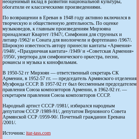
неоценимый вклад в развитии национальной культуры,
обогатили ее классическими произведениями.
По возвращении в Ереван в 1948 году активно включился в
творческую и общественную деятельность. По оценке
музыковедов, к главным произведениям Мирзояна
принадлежат Квартет /1947/, Симфония для струнных и
литавр /1962/ и Соната для виолончели и фортепиано /1967/.
Широкую известность автору принесли кантаты «Армения»
/1948/, «Праздничная кантата» /1949/ и «Советская Армения»
/1950/, увертюра для симфонического оркестра, песни,
романсы и музыка к кинофильмам.
В 1950-52 гг Мирзоян — ответственный секретарь СК
Армении, в 1952-57 гг. — председатель Армянского отделения
Музфонда СССР. В 1957-92 гг был бессменным председателем
правления Союза композиторов Армении, в 1962-92 гг. —
секретарем правления Союза композиторов СССР.
Народный артист СССР /1981/, избирался народным
депутатом СССР /1989-91/, депутатом Верховного Совета
Армянской ССР /1959-90/. Почетный гражданин Еревана
/2001/.
Источник:
itar-tass.com