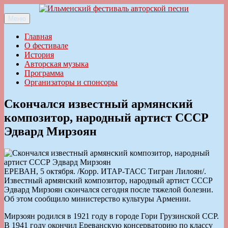
Перейти
к
Меню
Ильменский фестиваль авторской песни
содержимому
Главная
О фестивале
История
Авторская музыка
Программа
Организаторы и спонсоры
Скончался известный армянский
композитор, народный артист СССР
Эдвард Мирзоян
ЕРЕВАН, 5 октября. /Корр. ИТАР-ТАСС Тигран Лилоян/.
Известный армянский композитор, народный артист СССР
Эдвард Мирзоян скончался сегодня после тяжелой болезни.
Об этом сообщило министерство культуры Армении.
Мирзоян родился в 1921 году в городе Гори Грузинской ССР.
В 1941 году окончил Ереванскую консерваторию по классу