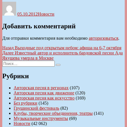
Автор
Опубликовано
Рубрики
05.10.2012
Новости
Добавить комментарий
Для отправки комментария вам необходимо
авторизоваться
.
Навигация
Предыдущая
Назад
Выходные под открытым небом: афиша на 6-7 октября
запись:
Следующая
Далее
Известный автор и исполнитель бардовской песни Ада
по
запись:
Якушева умерла в Москве
записям
Искать:
Поиск
Рубрики
Авторская песня в регионах
(107)
Авторская песня как движение
(120)
Авторская песня как искусство
(169)
Без рубрики
(145)
Грушинский фестиваль
(82)
Клубы, творческие объединения, театры
(141)
Музыкальные инструменты
(69)
Новости
(42 062)