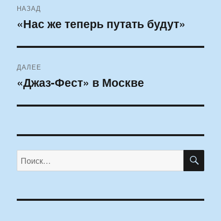
НАЗАД
по
«Нас же теперь путать будут»
Предыдущая
запись:
записям
ДАЛЕЕ
«Джаз-Фест» в Москве
Следующая
запись:
ПО
Искать: