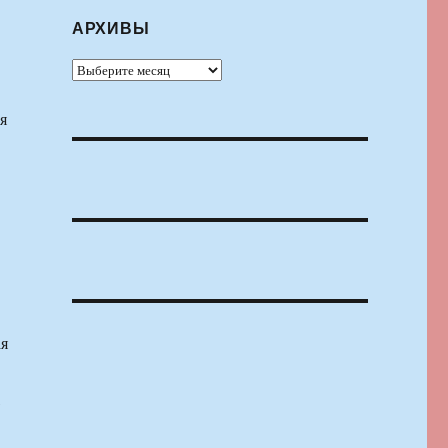
АРХИВЫ
Архивы
я
ая
,