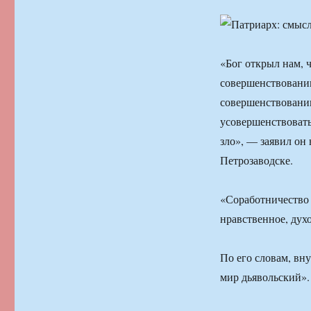
«Бог открыл нам, 
совершенствованию
совершенствовании
усовершенствовать 
зло», — заявил он 
Петрозаводске.
«Соработничество 
нравственное, дух
По его словам, вн
мир дьявольский».