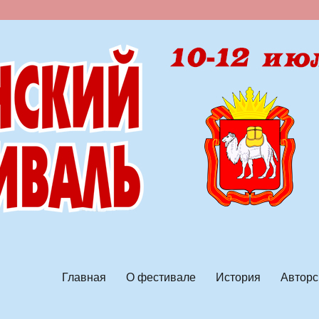
ской песни
Главная
О фестивале
История
Авторс