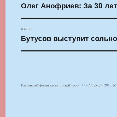
по
Олег Анофриев: За 30 ле
Предыдущая
запись:
записям
ДАЛЕЕ
Бутусов выступит сольно
Следующая
запись:
Ильменский фестиваль авторской песни
© CopyRight 2013-20