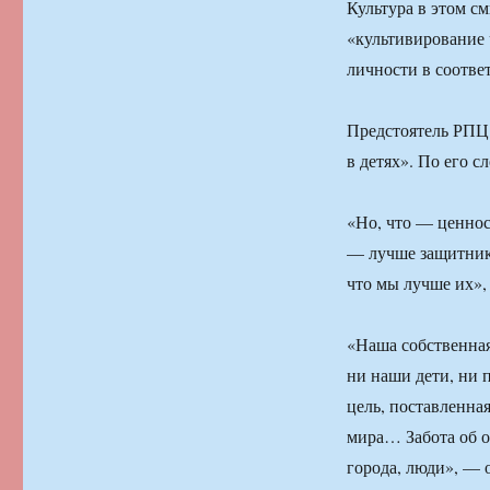
Культура в этом с
«культивирование 
личности в соотве
Предстоятель РПЦ 
в детях». По его с
«Но, что — ценно
— лучше защитнико
что мы лучше их»,
«Наша собственная
ни наши дети, ни 
цель, поставленная
мира… Забота об 
города, люди», — 