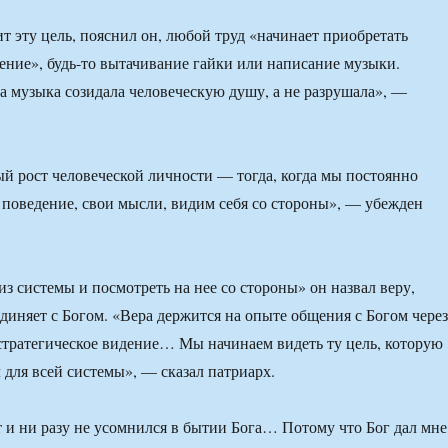
ит эту цель, пояснил он, любой труд «начинает приобретать
ение», будь-то вытачивание гайки или написание музыки.
та музыка созидала человеческую душу, а не разрушала», —
 рост человеческой личности — тогда, когда мы постоянно
 поведение, свои мысли, видим себя со стороны», — убежден
з системы и посмотреть на нее со стороны» он назвал веру,
единяет с Богом. «Вера держится на опыте общения с Богом через
 стратегическое видение… Мы начинаем видеть ту цель, которую
 для всей системы», — сказал патриарх.
т и ни разу не усомнился в бытии Бога… Потому что Бог дал мне