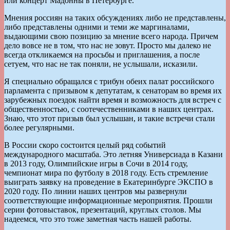
или концерт Мадонны в Петербурге.
Мнения россиян на таких обсуждениях либо не представлены,
либо представлены одними и теми же маргиналами,
выдающими свою позицию за мнение всего народа. Причем
дело вовсе не в том, что нас не зовут. Просто мы далеко не
всегда откликаемся на просьбы и приглашения, а после
сетуем, что нас не так поняли, не услышали, исказили.
Я специально обращался с трибун обеих палат российского
парламента с призывом к депутатам, к сенаторам во время их
зарубежных поездок найти время и возможность для встреч с
общественностью, с соотечественниками в наших центрах.
Знаю, что этот призыв был услышан, и такие встречи стали
более регулярными.
В России скоро состоится целый ряд событий
международного масштаба. Это летняя Универсиада в Казани
в 2013 году, Олимпийские игры в Сочи в 2014 году,
чемпионат мира по футболу в 2018 году. Есть стремление
выиграть заявку на проведение в Екатеринбурге ЭКСПО в
2020 году. По линии наших центров мы развернули
соответствующие информационные мероприятия. Прошли
серии фотовыставок, презентаций, круглых столов. Мы
надеемся, что это тоже заметная часть нашей работы.