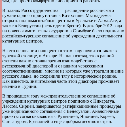
там, где просто комфортно либо приятно работать.
В планах Россотрудничества — расширение российского
гуманитарного присутствия в Казахстане. Мы надеемся
открыть полномасштабные центры в Уральске и Алма-Ате, а
также в Белоруссии (речь идет о Бресте). В декабре 2012 года
на полях саммита глав-государств в Стамбуле было подписано
российско-турецкое соглашение об учреждении деятельности
культурных центров.
На его основании наш центр в этом году появится также в
турецкой столице, в Анкаре. На наш взгляд, это в равной
степени важно с точки зрения взаимодействия с
русскоязычной диаспорой и с нашими черкесскими
соотечественниками, многие из которых уже утратили знание
русского языка, но сохранили тягу к исторической родине.
Как известно, значительная часть этой диаспоры проживает
именно в Турции.
В прошедшем году межправительственное соглашение об
учреждении культурных центров подписано с Никарагуа,
Лаосом, Сирией, завершаются ратификационные процедуры
уже подписанного соглашения с Венесуэлой. Аналогичные
проекты согласовываются с Румынией, Японией, Кореей,
Сингапуром, Бразилией и еще с добрым десятком стран.