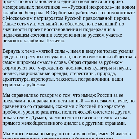
проект по восстановлению единого комплекса историко-
мемориальных памятников — «Русский некрополь» на новом
кладбище Белграда. В Сербии мы работаем в тесном контакте
с Московским патриархатом Русской православной церкви.
Также есть чуть меньший по объемам, но не меньший по
значимости проект восстановления и поддержания в
надлежащем состоянии захоронения на русском участке
римского кладбища Тестаччо.
Вернусь к теме «мягкой силы», имея в виду не только усилия,
средства и ресурсы государства, но и возможности общества в
самом широком смысле слова. Образ страны за рубежом
формируют все: учреждения, достижения культуры и науки,
бизнес, национальные бренды, стереотипы, природа,
архитектура, аэропорты, таксисты, пограничники, наши
туристы за рубежом.
Мы справедливо говорим о том, что имидж России за ее
пределами неоправданно негативный — во всяком случае, по
сравнению со странами, схожими с Россией по характеру
проблем, уровню развития, политической системе и другим
показателям. Думаю, во многом это связано с недостатком
прямого межобщественного диалога с другими странами.
Мы много ездим по миру, но пока мало общаемся. Я имею в