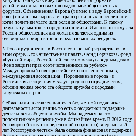
виду постоянную основу такого общения в формате
устойчивых диалоговых площадок, межобщественных
форумов. Объединенная Европа (я имею в виду Европейский
союз) во многом выросла из трансграничных переплетений,
когда политики часто шли вслед за обществами. К такому
результату нам только предстоит прийти. Именно поэтому для
России общественная дипломатия является одним из
очевидных приоритетов и нереализованных ресурсов.
У Россотрудничества в России есть целый ряд партнеров в
этой сфере. Это Общественная палата, Фонд Горчакова, фонд
«Русский мир», Российский совет по международным делам,
Фонд защиты прав соотечественников за рубежом,
Международный совет российских соотечественников,
международная ассоциация «Породненные города» и
Российская ассоциация международного сотрудничества,
объединяющая около ста обществ дружбы с народами
зарубежных стран.
Сейчас нами поставлен вопрос о бюджетной поддержке
деятельности ассоциации, то есть о бюджетной поддержке
деятельности обществ дружбы. Мы надеемся на его
положительное решение уже в ближайшее время. В 2012 году
(я говорю об этом с определенной гордостью) впервые за 20
лет Россотрудничеством была оказана финансовая поддержка.
Российским неправительственным организациям было