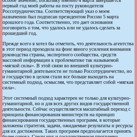
особое значение, поскольку именно 4 марта завершается
первый год моей работы на посту руководителя
Россотрудничества. Соответствующий указ о моем
назначении был подписан президентом России 5 марта
прошлого года. Соответственно, это дает основания
поговорить о том, что удалось или не удалось сделать за
прошедший год.
Прежде всего я хотел бы отметить, что деятельность агентства
в этот период проходила на фоне явного усиления внимания
руководства страны, экспертного сообщества, средств
массовой информации к проблематике так называемой
«мягкой силы». В этой связи во внешней культурно-
гуманитарной деятельности не только Россотрудничество, но
и государство в целом стали все больше выходить на
системный подход, осмысляя, что представляет собой «мягкая
сила».
Этот системный подход характерен не только для культурно-
гуманитарной, но и для всех других видов государственной
деятельности. Сейчас осуществляется масштабный переход с
принципа финансирования министерств на принцип
финансирования государственных программ, в которые
заложены стратегия, задачи, ожидаемые результаты и ресурсы
для их достижения. Таких программ предполагается принять
более сорока. Среди них и государственная программа