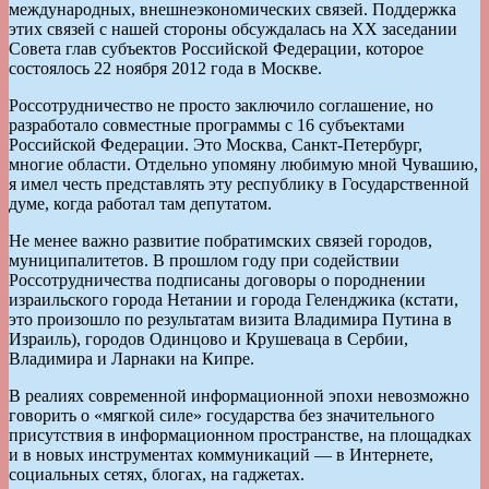
международных, внешнеэкономических связей. Поддержка
этих связей с нашей стороны обсуждалась на XX заседании
Совета глав субъектов Российской Федерации, которое
состоялось 22 ноября 2012 года в Москве.
Россотрудничество не просто заключило соглашение, но
разработало совместные программы с 16 субъектами
Российской Федерации. Это Москва, Санкт-Петербург,
многие области. Отдельно упомяну любимую мной Чувашию,
я имел честь представлять эту республику в Государственной
думе, когда работал там депутатом.
Не менее важно развитие побратимских связей городов,
муниципалитетов. В прошлом году при содействии
Россотрудничества подписаны договоры о породнении
израильского города Нетании и города Геленджика (кстати,
это произошло по результатам визита Владимира Путина в
Израиль), городов Одинцово и Крушеваца в Сербии,
Владимира и Ларнаки на Кипре.
В реалиях современной информационной эпохи невозможно
говорить о «мягкой силе» государства без значительного
присутствия в информационном пространстве, на площадках
и в новых инструментах коммуникаций — в Интернете,
социальных сетях, блогах, на гаджетах.