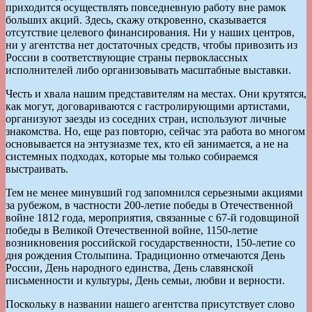
приходится осуществлять повседневную работу вне рамок
больших акций. Здесь, скажу откровенно, сказывается
отсутствие целевого финансирования. Ни у наших центров,
ни у агентства нет достаточных средств, чтобы привозить из
России в соответствующие страны первоклассных
исполнителей либо организовывать масштабные выставки.
Честь и хвала нашим представителям на местах. Они крутятся,
как могут, договариваются с гастролирующими артистами,
организуют заезды из соседних стран, используют личные
знакомства. Но, еще раз повторю, сейчас эта работа во многом
основывается на энтузиазме тех, кто ей занимается, а не на
системных подходах, которые мы только собираемся
выстраивать.
Тем не менее минувший год запомнился серьезными акциями
за рубежом, в частности 200-летие победы в Отечественной
войне 1812 года, мероприятия, связанные с 67-й годовщиной
победы в Великой Отечественной войне, 1150-летие
возникновения российской государственности, 150-летие со
дня рождения Столыпина. Традиционно отмечаются День
России, День народного единства, День славянской
письменности и культуры, День семьи, любви и верности.
Поскольку в названии нашего агентства присутствует слово