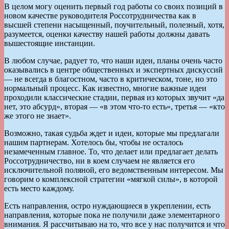
В целом могу оценить первый год работы со своих позиций в
новом качестве руководителя Россотрудничества как в
высшей степени насыщенный, поучительный, полезный, хотя,
разумеется, оценки качеству нашей работы должны давать
вышестоящие инстанции.
В любом случае, радует то, что наши идеи, планы очень часто
оказывались в центре общественных и экспертных дискуссий
— не всегда в благостном, часто в критическом, тоне, но это
нормальный процесс. Как известно, многие важные идеи
проходили классические стадии, первая из которых звучит «да
нет, это абсурд», вторая — «в этом что-то есть», третья — «кто
же этого не знает».
Возможно, такая судьба ждет и идеи, которые мы предлагали
нашим партнерам. Хотелось бы, чтобы не осталось
незамеченным главное. То, что делает или предлагает делать
Россотрудничество, ни в коем случаем не является его
исключительной поляной, его ведомственным интересом. Мы
говорим о комплексной стратегии «мягкой силы», в которой
есть место каждому.
Есть направления, остро нуждающиеся в укреплении, есть
направления, которые пока не получили даже элементарного
внимания. Я рассчитываю на то, что все у нас получится и что