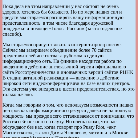
Пока дела на этом направлении у нас обстоят не очень
здорово, хотелось бы большего. Но по мере наших сил и
средств мы стараемся расширять нашу информационную
представленность, в том числе благодаря дружеской
поддержке и помощи «Голоса России» (за это отдельное
спасибо).
Мы стараемся присутствовать в интернет-пространстве.
Сейчас мы завершаем объединение более 70 сайтов
представителей агентства за рубежом в единую
информационную сеть. На финише находится работа по
введению в действие англоязычной версии официального
сайта Россотрудничества и иноязычных версий сайтов РЦНК.
В стадии активной реализации — введение в действие
широкой сети видеоконференцсвязи на базе наших центров.
Эта система уже внедрена в шести представительствах, но это
только начало.
Когда мы говорим о том, что используем возможности наших
центров как информационного ресурса далеко не на полную
мощность, мы прежде всего отталкиваемся от понимания, что
Россия сейчас часто на слуху. Но очень плохо, что нас
обсуждают без нас, когда говорят про Pussy Riot, «акт
Магнитского», «закон Димы Яковлева», митинги в Москве