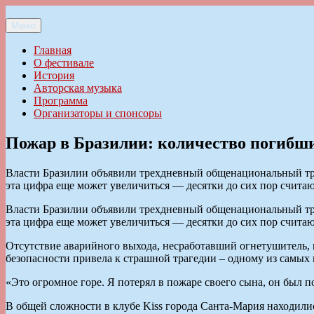
Перейти
к
Меню
Ильменский фестиваль авторской песни
содержимому
Главная
О фестивале
История
Авторская музыка
Программа
Организаторы и спонсоры
Пожар в Бразилии: количество погибши
Власти Бразилии объявили трехдневный общенациональный тра
эта цифра еще может увеличиться — десятки до сих пор счита
Власти Бразилии объявили трехдневный общенациональный тра
эта цифра еще может увеличиться — десятки до сих пор счита
Отсутствие аварийного выхода, несработавший огнетушитель,
безопасности привела к страшной трагедии – одному из самых
«Это огромное горе. Я потерял в пожаре своего сына, он был п
В общей сложности в клубе Kiss города Санта-Мария находил