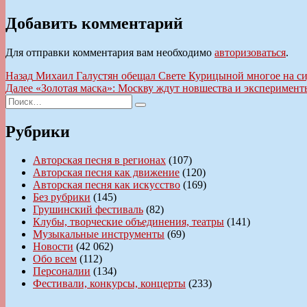
Добавить комментарий
Для отправки комментария вам необходимо
авторизоваться
.
Навигация
Предыдущая
Назад
Михаил Галустян обещал Свете Курицыной многое на сид
запись:
Следующая
Далее
«Золотая маска»: Москву ждут новшества и эксперимент
по
Искать:
запись:
Поиск
записям
Рубрики
Авторская песня в регионах
(107)
Авторская песня как движение
(120)
Авторская песня как искусство
(169)
Без рубрики
(145)
Грушинский фестиваль
(82)
Клубы, творческие объединения, театры
(141)
Музыкальные инструменты
(69)
Новости
(42 062)
Обо всем
(112)
Персоналии
(134)
Фестивали, конкурсы, концерты
(233)