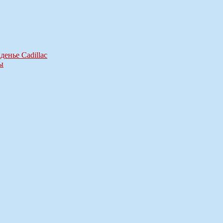
енье Cadillac
ы