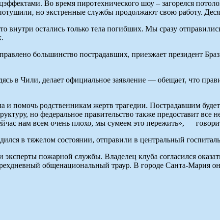
ффектами. Во время пиротехнического шоу – загорелся потолок
ь потушили, но экстренные службы продолжают свою работу. Дес
что внутри остались только тела погибших. Мы сразу отправили
.
аправлено большинство пострадавших, приезжает президент Бра
одясь в Чили, делает официальное заявление — обещает, что пра
 и помочь родственникам жертв трагедии. Пострадавшим будет 
ктуру, но федеральное правительство также предоставит все нео
ейчас нам всем очень плохо, мы сумеем это пережить», — говори
одился в тяжелом состоянии, отправили в центральный госпиталь
и эксперты пожарной службы. Владелец клуба согласился оказат
трехдневный общенациональный траур. В городе Санта-Мария он