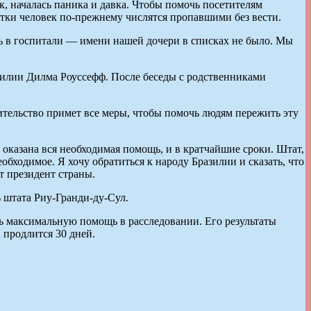
, началась паника и давка. Чтобы помочь посетителям
ятки человек по-прежнему числятся пропавшими без вести.
сь в госпитали — имени нашей дочери в списках не было. Мы
зилии Дилма Роуссефф. После беседы с родственниками
вительство примет все меры, чтобы помочь людям пережить эту
оказана вся необходимая помощь, и в кратчайшие сроки. Штат,
бходимое. Я хочу обратиться к народу Бразилии и сказать, что
т президент страны.
 штата Риу-Гранди-ду-Сул.
ь максимальную помощь в расследовании. Его результаты
 продлится 30 дней.