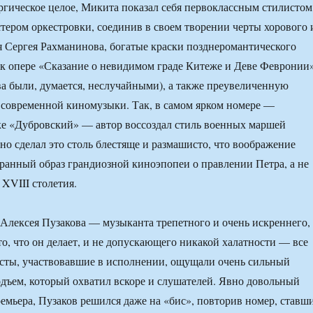
гическое целое, Микита показал себя первоклассным стилистом
тером оркестровки, соединив в своем творении черты хорового 
я Сергея Рахманинова, богатые краски позднеромантического
 к опере «Сказание о невидимом граде Китеже и Деве Февронии
а были, думается, неслучайными), а также преувеличенную
современной киномузыки. Так, в самом ярком номере —
ке «Дубровский» — автор воссоздал стиль военных маршей
 но сделал это столь блестяще и размашисто, что воображение
кранный образ грандиозной киноэпопеи о правлении Петра, а не
XVIII столетия.
Алексея Пузакова — музыканта трепетного и очень искреннего,
то, что он делает, и не допускающего никакой халатности — все
сты, участвовавшие в исполнении, ощущали очень сильный
ъем, который охватил вскоре и слушателей. Явно довольный
ремьера, Пузаков решился даже на «бис», повторив номер, ставш