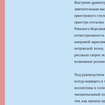
Выстроив драматур
замечательным мас
оркестрового стил
оркестра (отсылки
Римского-Корсаков
иллюстративность 
жанровой зарисов
петровской эпохи,
рисовало скорее э
возможные реалии 
Под руководством 
всегда верящего в 
коллективы и соли
эмоциональный под
тем, как прошла п