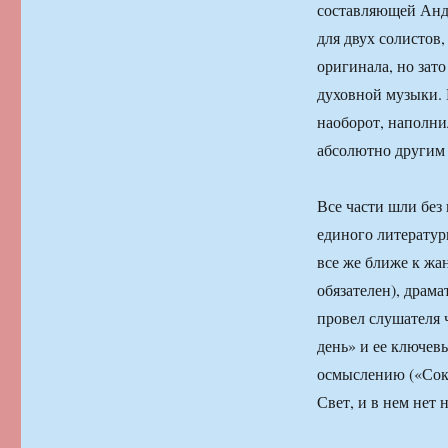
составляющей Андр
для двух солистов,
оригинала, но зат
духовной музыки. 
наоборот, наполн
абсолютно другим
Все части шли без
единого литератур
все же ближе к жан
обязателен), драма
провел слушателя 
день» и ее ключев
осмыслению («Соко
Свет, и в нем нет 