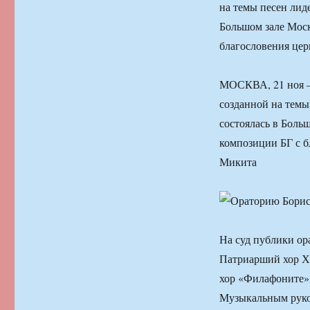
на темы песен лид
Большом зале Моск
благословения це
МОСКВА, 21 ноя —
созданной на темы
состоялась в Боль
композиции БГ с б
Микита
На суд публики ор
Патриарший хор Х
хор «Филафоните»,
Музыкальным руко