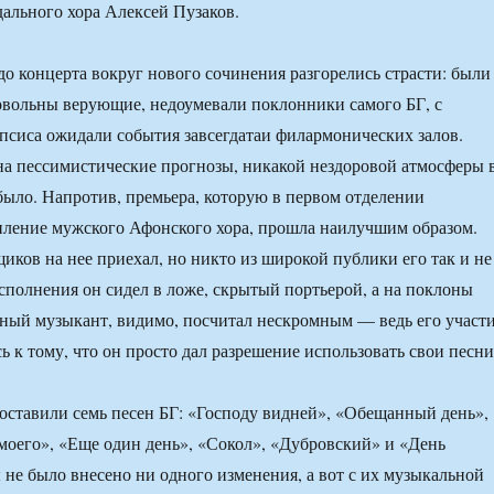
ального хора Алексей Пузаков.
до концерта вокруг нового сочинения разгорелись страсти: были
овольны верующие, недоумевали поклонники самого БГ, с
псиса ожидали события завсегдатаи филармонических залов.
на пессимистические прогнозы, никакой нездоровой атмосферы 
было. Напротив, премьера, которую в первом отделении
пление мужского Афонского хора, прошла наилучшим образом.
иков на нее приехал, но никто из широкой публики его так и не
исполнения он сидел в ложе, скрытый портьерой, а на поклоны
ный музыкант, видимо, посчитал нескромным — ведь его участ
ь к тому, что он просто дал разрешение использовать свои песни
оставили семь песен БГ: «Господу видней», «Обещанный день»,
моего», «Еще один день», «Сокол», «Дубровский» и «День
ы не было внесено ни одного изменения, а вот с их музыкальной