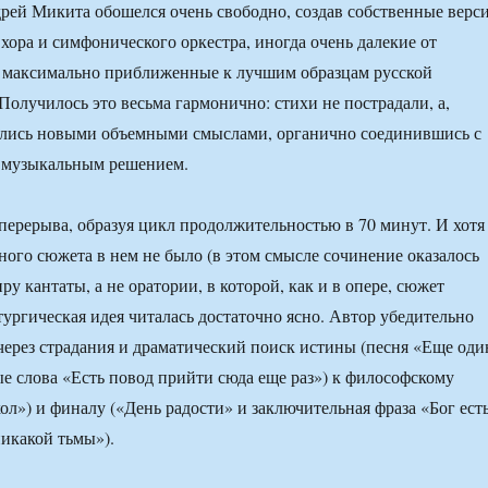
ей Микита обошелся очень свободно, создав собственные верс
 хора и симфонического оркестра, иногда очень далекие от
о максимально приближенные к лучшим образцам русской
Получилось это весьма гармонично: стихи не пострадали, а,
ились новыми объемными смыслами, органично соединившись с
 музыкальным решением.
 перерыва, образуя цикл продолжительностью в 70 минут. И хотя
ного сюжета в нем не было (в этом смысле сочинение оказалось
ру кантаты, а не оратории, в которой, как и в опере, сюжет
тургическая идея читалась достаточно ясно. Автор убедительно
через страдания и драматический поиск истины (песня «Еще оди
ые слова «Есть повод прийти сюда еще раз») к философскому
л») и финалу («День радости» и заключительная фраза «Бог ест
никакой тьмы»).