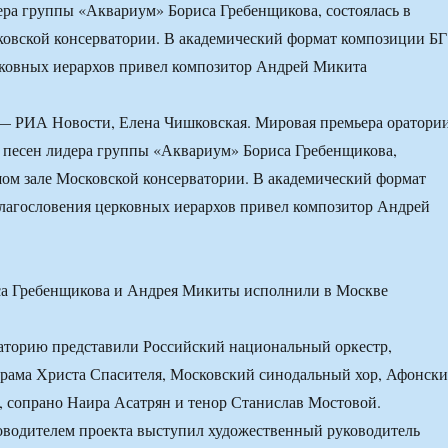
ера группы «Аквариум» Бориса Гребенщикова, состоялась в
овской консерватории. В академический формат композиции БГ
рковных иерархов привел композитор Андрей Микита
 РИА Новости, Елена Чишковская. Мировая премьера оратории
 песен лидера группы «Аквариум» Бориса Гребенщикова,
шом зале Московской консерватории. В академический формат
лагословения церковных иерархов привел композитор Андрей
аторию представили Российский национальный оркестр,
рама Христа Спасителя, Московский синодальный хор, Афонск
 сопрано Наира Асатрян и тенор Станислав Мостовой.
водителем проекта выступил художественный руководитель