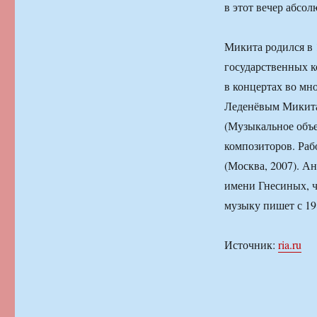
в этот вечер абс
Микита родился в 
государственных к
в концертах во мн
Леденёвым Микита
(Музыкальное объ
композиторов. Ра
(Москва, 2007). 
имени Гнесиных, 
музыку пишет с 19
Источник:
ria.ru