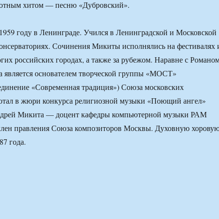
олютным хитом — песню «Дубровский».
1959 году в Ленинграде. Учился в Ленинградской и Московской
онсерваториях. Сочинения Микиты исполнялись на фестивалях 
огих российских городах, а также за рубежом. Наравне с Романо
 является основателем творческой группы «МОСТ»
единение «Современная традиция») Союза московских
ботал в жюри конкурса религиозной музыки «Поющий ангел»
Андрей Микита — доцент кафедры компьютерной музыки РАМ
член правления Союза композиторов Москвы. Духовную хорову
87 года.