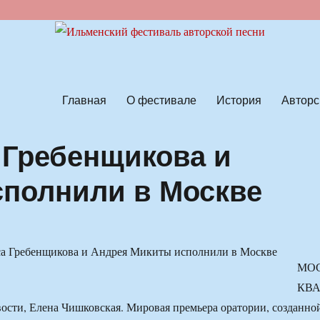
ской песни
Главная
О фестивале
История
Авторс
 Гребенщикова и
полнили в Москве
МО
КВА
сти, Елена Чишковская. Мировая премьера оратории, созданно