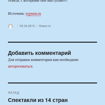
тезисы, с которыми они выступают».
Источник:
regnum.ru
Автор
Опубликовано
Рубрики
03.04.2013
Новости
Добавить комментарий
Для отправки комментария вам необходимо
авторизоваться
.
Навигация
НАЗАД
по
Спектакли из 14 стран
Предыдущая