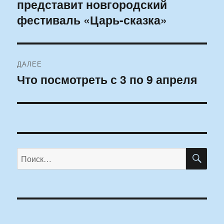
представит новгородский
запись:
записям
фестиваль «Царь-сказка»
ДАЛЕЕ
Что посмотреть с 3 по 9 апреля
Следующая
запись:
ПО
Искать: