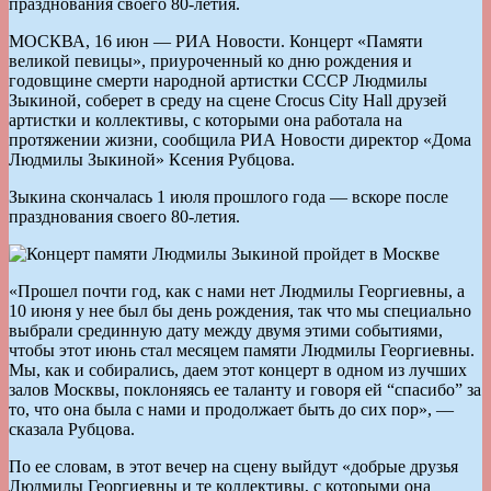
празднования своего 80-летия.
МОСКВА, 16 июн — РИА Новости. Концерт «Памяти
великой певицы», приуроченный ко дню рождения и
годовщине смерти народной артистки СССР Людмилы
Зыкиной, соберет в среду на сцене Crocus City Hall друзей
артистки и коллективы, с которыми она работала на
протяжении жизни, сообщила РИА Новости директор «Дома
Людмилы Зыкиной» Ксения Рубцова.
Зыкина скончалась 1 июля прошлого года — вскоре после
празднования своего 80-летия.
«Прошел почти год, как с нами нет Людмилы Георгиевны, а
10 июня у нее был бы день рождения, так что мы специально
выбрали срединную дату между двумя этими событиями,
чтобы этот июнь стал месяцем памяти Людмилы Георгиевны.
Мы, как и собирались, даем этот концерт в одном из лучших
залов Москвы, поклоняясь ее таланту и говоря ей “спасибо” за
то, что она была с нами и продолжает быть до сих пор», —
сказала Рубцова.
По ее словам, в этот вечер на сцену выйдут «добрые друзья
Людмилы Георгиевны и те коллективы, с которыми она