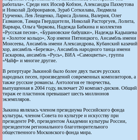
работала». Среди них Иосиф Кобзон, Александра Пахмутова
и Николай Добронравов, Зураб Соткилава, Людмила
Гурченко, Лев Лещенко, Лариса Долина, Валерия, Олег
Газманов, Тамара Гвердцители, Николай Расторгуев, Лолита,
Варвара, Ольга Чиркова, Надежда Бабкина и коллектив
«Русская песня», «Бурановские бабушки», Надежда Кадышева
и «Золотое кольцо», Хор имени Пятницкого, Ансамбль имени
Моисеева, Ансамбль имени Александрова, Кубанский казачий
хор, ансамбль «Березка», Ансамбль народного танца имени
Гаскарова, ансамбль «Русь», ВИА «Самоцветы», группа
«Чайф» и многие другие.
В репертуаре Зыкиной было более двух тысяч русских
народных песен, произведений современных композиторов, а
также русские романсы. Антология ее творчества,
выпущенная в 2004 году, включает 20 компакт-дисков. Общий
тираж ее пластинок превышает шесть миллионов
экземпляров.
Зыкина являлась членом президиума Российского фонда
культуры, членом Совета по культуре и искусству при
президенте РФ, президентом Академии культуры России,
президентом регионального благотворительного
общественного Московского фонда мира.