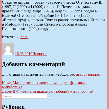
Среди ее наград — орден «За заслуги перед Отечеством» III
(1997) II (1999) и I (2009) степеней, Почетная медаль
правления Фонда Мира (1976), медали «50 лет Победы в
Великой Отечественной войне 1941-1945 гг.» (1995) и
«Ветеран труда», премия Святых равноапостольных Кирилла
и Мефодия (1998), орден Святого апостола Андрея
Первозванного (2004) и другие.
Источник:
ria.ru
Автор
Опубликовано
Рубрики
16.06.2010
Новости
Добавить комментарий
Для отправки комментария вам необходимо
авторизоваться
.
Навигация
Предыдущая
Назад
Маккартни не нашел времени для фестиваля
запись:
Макаревича
по
Следующая
Далее
В Финляндии празднуют юбилей муми-троллей
записям
Искать:
запись:
Поиск
Рубрики