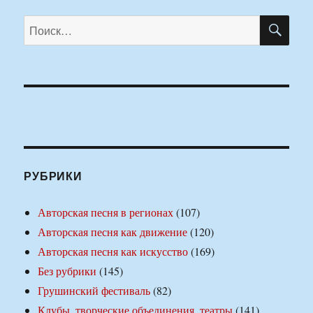
ПО
Искать:
РУБРИКИ
Авторская песня в регионах
(107)
Авторская песня как движение
(120)
Авторская песня как искусство
(169)
Без рубрики
(145)
Грушинский фестиваль
(82)
Клубы, творческие объединения, театры
(141)