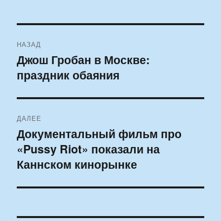
Навигация
НАЗАД
по
Джош Гробан в Москве:
Предыдущая
праздник обаяния
запись:
записям
ДАЛЕЕ
Документальный фильм про
Следующая
«Pussy Riot» показали на
запись:
Каннском кинорынке