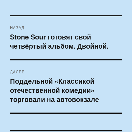
Навигация
НАЗАД
по
Stone Sour готовят свой
Предыдущая
четвёртый альбом. Двойной.
запись:
записям
ДАЛЕЕ
Поддельной «Классикой
Следующая
отечественной комедии»
запись:
торговали на автовокзале