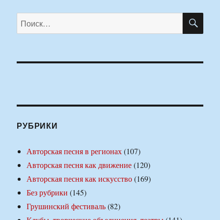
ПО
Искать:
РУБРИКИ
Авторская песня в регионах
(107)
Авторская песня как движение
(120)
Авторская песня как искусство
(169)
Без рубрики
(145)
Грушинский фестиваль
(82)
Клубы, творческие объединения, театры
(141)