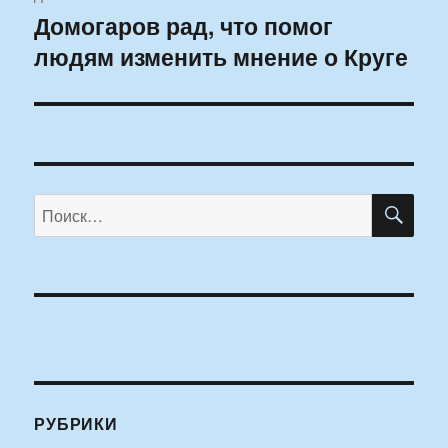
Домогаров рад, что помог
Следующая
людям изменить мнение о Круге
запись:
ПО
Искать:
РУБРИКИ