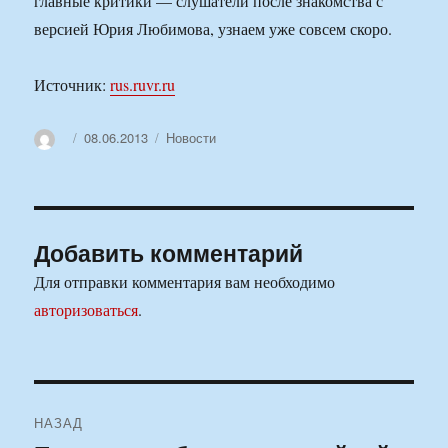
главные критики — слушатели после знакомства с
версией Юрия Любимова, узнаем уже совсем скоро.
Источник:
rus.ruvr.ru
Автор
Опубликовано
Рубрики
08.06.2013
Новости
Добавить комментарий
Для отправки комментария вам необходимо
авторизоваться
.
Навигация
НАЗАД
по