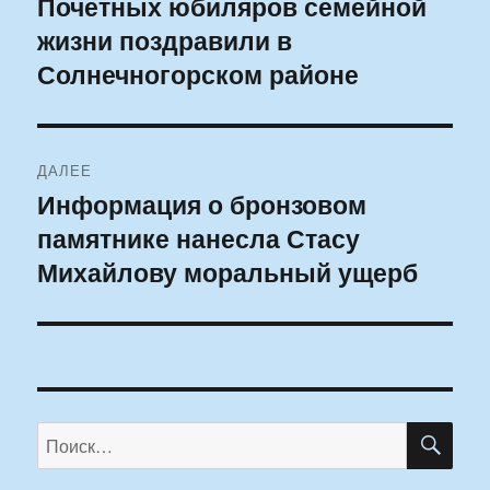
Почетных юбиляров семейной
Предыдущая
жизни поздравили в
запись:
записям
Солнечногорском районе
ДАЛЕЕ
Информация о бронзовом
Следующая
памятнике нанесла Стасу
запись:
Михайлову моральный ущерб
ПО
Искать: