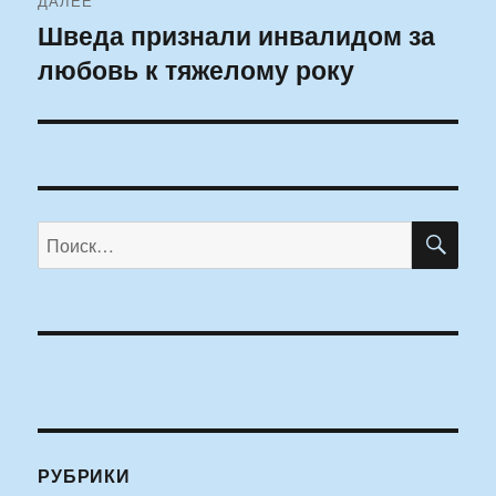
ДАЛЕЕ
Шведа признали инвалидом за
Следующая
любовь к тяжелому року
запись:
ПО
Искать:
РУБРИКИ