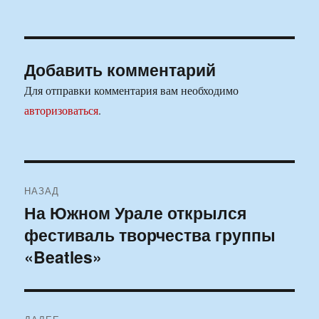
Добавить комментарий
Для отправки комментария вам необходимо
авторизоваться
.
Навигация
НАЗАД
по
На Южном Урале открылся
Предыдущая
фестиваль творчества группы
запись:
записям
«Beatles»