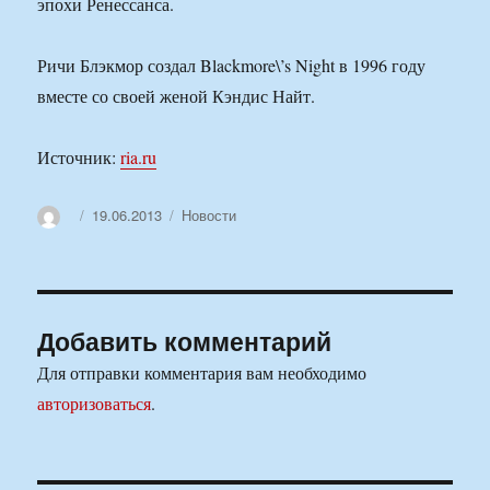
эпохи Ренессанса.
Ричи Блэкмор создал Blackmore\’s Night в 1996 году
вместе со своей женой Кэндис Найт.
Источник:
ria.ru
Автор
Опубликовано
Рубрики
19.06.2013
Новости
Добавить комментарий
Для отправки комментария вам необходимо
авторизоваться
.