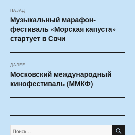
Навигация
НАЗАД
по
Музыкальный марафон-
Предыдущая
фестиваль «Морская капуста»
запись:
записям
стартует в Сочи
ДАЛЕЕ
Московский международный
Следующая
кинофестиваль (ММКФ)
запись:
ПО
Искать: