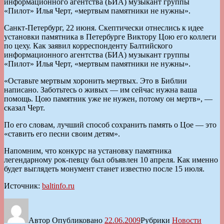
информационного агентства (БИА) музыкант группы
«Пилот» Илья Черт, «мертвым памятники не нужны».
Санкт-Петербург, 22 июня. Скептически отнеслись к идее
установки памятника в Петербурге Виктору Цою его коллеги
по цеху. Как заявил корреспонденту Балтийского
информационного агентства (БИА) музыкант группы
«Пилот» Илья Черт, «мертвым памятники не нужны».
«Оставьте мертвым хоронить мертвых. Это в Библии
написано. Заботьтесь о живых — им сейчас нужна ваша
помощь. Цою памятник уже не нужен, потому он мертв», —
сказал Черт.
По его словам, лучший способ сохранить память о Цое — это
«ставить его песни своим детям».
Напомним, что конкурс на установку памятника
легендарному рок-певцу был объявлен 10 апреля. Как именно
будет выглядеть монумент станет известно после 15 июля.
Источник:
baltinfo.ru
Автор
Опубликовано
22.06.2009
Рубрики
Новости