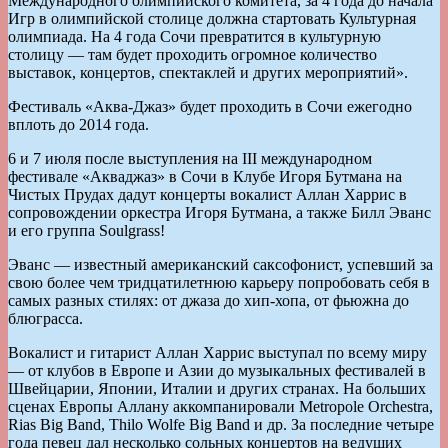
Международного олимпийского комитета, за 4 года до начала
Игр в олимпийской столице должна стартовать Культурная
олимпиада. На 4 года Сочи превратится в культурную
столицу — там будет проходить огромное количество
выставок, концертов, спектаклей и других мероприятий».
Фестиваль «Аква-Джаз» будет проходить в Сочи ежегодно
вплоть до 2014 года.
6 и 7 июля после выступления на III международном
фестивале «Акваджаз» в Сочи в Клубе Игоря Бутмана на
Чистых Прудах дадут концерты вокалист Аллан Харрис в
сопровождении оркестра Игоря Бутмана, а также Билл Эванс
и его группа Soulgrass!
Эванс — известный американский саксофонист, успевший за
свою более чем тридцатилетнюю карьеру попробовать себя в
самых разных стилях: от джаза до хип-хопа, от фьюжна до
блюграсса.
Вокалист и гитарист Аллан Харрис выступал по всему миру
— от клубов в Европе и Азии до музыкальных фестивалей в
Швейцарии, Японии, Италии и других странах. На больших
сценах Европы Аллану аккомпанировали Metropole Orchestra,
Rias Big Band, Thilo Wolfe Big Band и др. За последние четыре
года певец дал несколько сольных концертов на ведущих