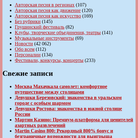
Авторская песня в регионах
(107)
Авторская песня как движение
(120)
Авторская песня как искусство
(169)
Без рубрики
(145)
Грушинский фестиваль
(82)
Клубы, творческие объединения, театры
(141)
Музыкальные инструменты
(69)
Новости
(42 062)
Обо всем
(112)
Персоналии
(134)
Фестивали, конкурсы, концерты
(233)
Свежие записи
Москва Махачкала самолет: комфортное
путешествие между столицами
Девушки Березовский: знакомства в уральском
городе с особым шармом
Девушки Ростова: знакомства в южной столице
России
Мартин Казино: Премиум-платформа для ценителей
азартных развлечений
Martin Casino 800: Рекордный 800% бонус и
безграничные возможности для выигрыша