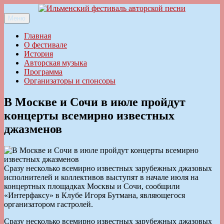
Перейти
к
Меню
Ильменский фестиваль авторской песни
содержимому
Главная
О фестивале
История
Авторская музыка
Программа
Организаторы и спонсоры
В Москве и Сочи в июле пройдут
концерты всемирно известных
джазменов
Сразу несколько всемирно известных зарубежных джазовых
исполнителей и коллективов выступят в начале июля на
концертных площадках Москвы и Сочи, сообщили
«Интерфаксу» в Клубе Игоря Бутмана, являющегося
организатором гастролей.
Сразу несколько всемирно известных зарубежных джазовых