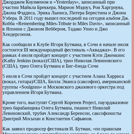
Джорджем Коулменом и «Yesterdays», записанный при
участии Майкла Бреккера, Марион Мэдоуз, Роя Харгроува,
Джона Фэддиса, Эрика Льюиса, Питера Бернстина и Джона
Уэбера. В 2011 году вышел последний на сегодня альбом Дж.
Кобба «Remembering Miles-Tribute to Miles Davis», записанный
в Японии с Джоном Веббером, Тадако Унно и Джо
Хендерсоном.
Как сообщили в Клубе Игоря Бутмана, в Сочи в начале июля
состоится III международный фестиваль «Акваджаз». В его
рамках 4 июля пройдет концерт с участием Кэти Дженкинс
(Kathy Jenkins (вокал)/США), трио Николая Левиновского
(США), трио Олега Бутмана и Биг-бэнда Сочи
5 июля в Сочи пройдет концерт с участием Алана Харриса
(вокал, гитара)/США, Билла Эванса (саксофон), американской
группы «Soulgrass» и Московского джазового оркестра под
управлением Игоря Бутмана.
Кроме того, выступят Сергей Коренев Project, пауэрджазовое
трио барабанщика Олега Бутмана, пианист Николай
Левиновский, трубач Александр Беренсон, саксофонисты
Дмитрий Мосьпан и Константин Сафьянов.
Как заявил продюсер фестиваля И. Бутман, «по правилам