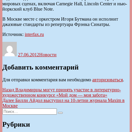
мировых сценах, включая Carnegie Hall, Lincoln Center и нью-
йоркский клуб Blue Note.
В Москве месте с оркестром Игоря Бутмана он исполнит
джазовые стандарты из репертуара Фрэнка Синатры.
Источник:
interfax.ru
Автор
Опубликовано
Рубрики
27.06.2012
Новости
Добавить комментарий
Для отправки комментария вам необходимо
авторизоваться
.
Навигация
Предыдущая
Назад
Владимирцы могут принять участие в литературно-
запись:
художественном конкурсе «Мой дом — моя забота»
по
Следующая
Далее
Билли Айдол выступил на 10-летии журнала Maxim в
записям
запись:
Москве
Искать:
Поиск
Рубрики