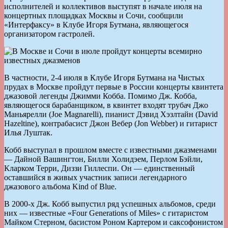
исполнителей и коллективов выступят в начале июля на
концертных площадках Москвы и Сочи, сообщили
«Интерфаксу» в Клубе Игоря Бутмана, являющегося
организатором гастролей.
В частности, 2-4 июля в Клубе Игоря Бутмана на Чистых
прудах в Москве пройдут первые в России концерты квинтета
джазовой легенды Джимми Кобба. Помимо Дж. Кобба,
являющегося барабанщиком, в квинтет входят трубач Джо
Маньярелли (Joe Magnarelli), пианист Дэвид Хэзлтайн (David
Hazeltine), контрабасист Джон Вебер (Jon Webber) и гитарист
Илья Луштак.
Кобб выступал в прошлом вместе с известными джазменами
— Дайной Вашингтон, Билли Холидэем, Перлом Бэйли,
Кларком Терри, Диззи Гиллеспи. Он — единственный
оставшийся в живых участник записи легендарного
джазового альбома Kind of Blue.
В 2000-х Дж. Кобб выпустил ряд успешных альбомов, среди
них — известные «Four Generations of Miles» с гитаристом
Майком Стерном, басистом Роном Картером и саксофонистом