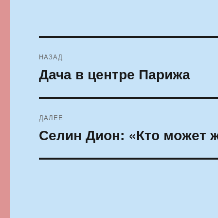
Навигация
НАЗАД
по
Дача в центре Парижа
Предыдущая
запись:
записям
ДАЛЕЕ
Селин Дион: «Кто может 
Следующая
запись: