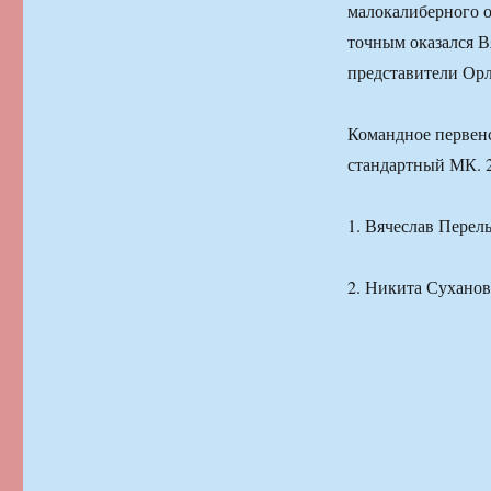
малокалиберного о
точным оказался В
представители Ор
Командное первенс
стандартный МК. 2
1. Вячеслав Перел
2. Никита Суханов