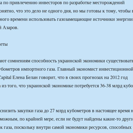
ота по привлечению инвесторов по разработке месторождений
онятно, что это дело не одного дня, но мы готовы к тому, чтобы 
ного времени использовать газозамещающие источники энергии
й Азаров.
четы
ают сомнениям способность украинской экономики существоват
убометров импортного газа. Главный экономист инвестиционно
pital Елена Белан говорит, что в своих прогнозах на 2012 год
 из того, что украинской экономике потребуется 36-38 млрд куб
снизить закупки газа до 27 млрд кубометров в настоящее время 
зможным, по крайней мере, если не будут найдены какие-то друг
к газа, поскольку внутри самой экономики ресурсов, способных