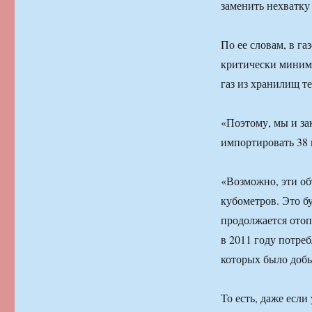
заменить нехватку
По ее словам, в га
критически минима
газ из хранилищ т
«Поэтому, мы и за
импортировать 38 
«Возможно, эти об
кубометров. Это бу
продолжается отоп
в 2011 году потреб
которых было добы
То есть, даже если