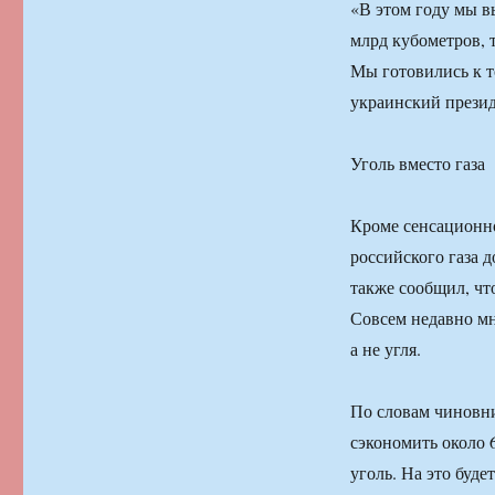
«В этом году мы в
млрд кубометров, т
Мы готовились к т
украинский презид
Уголь вместо газа
Кроме сенсационно
российского газа 
также сообщил, что
Совсем недавно мн
а не угля.
По словам чиновник
сэкономить около 
уголь. На это буд