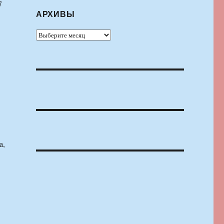
7
АРХИВЫ
.
Архивы
а,