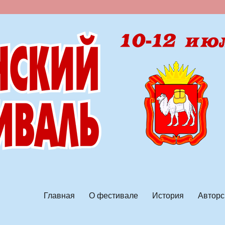
ской песни
Главная
О фестивале
История
Авторс