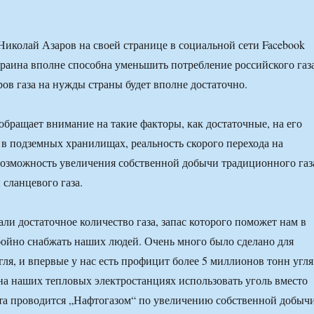
иколай Азаров на своей странице в социальной сети Facebook
краина вполне способна уменьшить потребление российского газа
ров газа на нужды страны будет вполне достаточно.
обращает внимание на такие факторы, как достаточные, на его
а в подземных хранилищах, реальность скорого перехода на
возможность увеличения собственной добычи традиционного газ
 сланцевого газа.
ли достаточное количество газа, запас которого поможет нам в
бойно снабжать наших людей. Очень много было сделано для
ля, и впервые у нас есть профицит более 5 миллионов тонн угля
на наших тепловых электростанциях использовать уголь вместо
ота проводится „Нафтогазом“ по увеличению собственной добыч