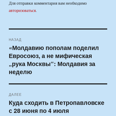
Для отправки комментария вам необходимо
авторизоваться
.
Навигация
НАЗАД
по
«Молдавию пополам поделил
Предыдущая
Евросоюз, а не мифическая
запись:
записям
„рука Москвы“: Молдавия за
неделю
ДАЛЕЕ
Куда сходить в Петропавловске
Следующая
с 28 июня по 4 июля
запись: