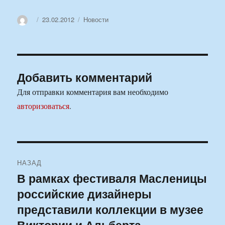
Автор
Опубликовано
Рубрики
23.02.2012
Новости
Добавить комментарий
Для отправки комментария вам необходимо
авторизоваться
.
Навигация
НАЗАД
по
В рамках фестиваля Масленицы
Предыдущая
российские дизайнеры
запись:
записям
представили коллекции в музее
Виктории и Альберта