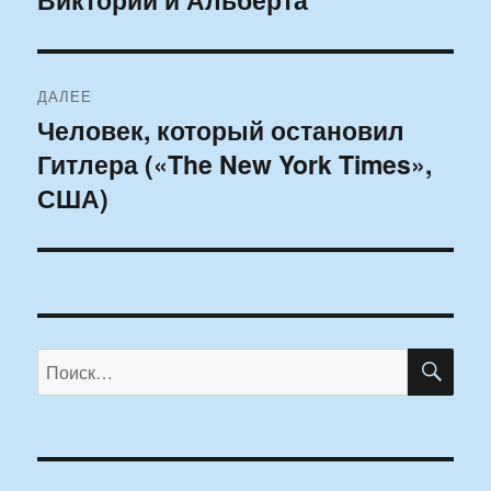
ДАЛЕЕ
Человек, который остановил
Следующая
Гитлера («The New York Times»,
запись:
США)
ПО
Искать: