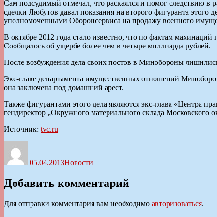
Сам подсудимый отмечал, что раскаялся и помог следствию в р
сделки Любутов давал показания на второго фигуранта этого
уполномоченными Оборонсервиса на продажу военного имущест
В октябре 2012 года стало известно, что по фактам махинаци
Сообщалось об ущербе более чем в четыре миллиарда рублей.
После возбуждения дела своих постов в Минобороны лишились
Экс-главе департамента имущественных отношений Миноборон
она заключена под домашний арест.
Также фигурантами этого дела являются экс-глава «Центра п
гендиректор „Окружного материального склада Московского о
Источник:
tvc.ru
Автор
Опубликовано
Рубрики
05.04.2013
Новости
Добавить комментарий
Для отправки комментария вам необходимо
авторизоваться
.