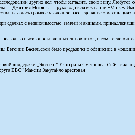
асследовании других дел, чтобы загладить свою вину. Любутов с
 дела — Дмитрия Митяева — руководителя компании «Мира». Име
ва, началось громкое уголовное расследование о махинациях 
й при сделках с недвижимостью, землей и акциями, принадлежащ
 несколько высокопоставленных чиновников, в том числе мини
ы Евгении Васильевой было предъявлено обвинение в мошеннич
равовой поддержки „Эксперт“ Екатерина Сметанова. Сейчас женщ
круга ВВС“ Максим Закутайло арестован.