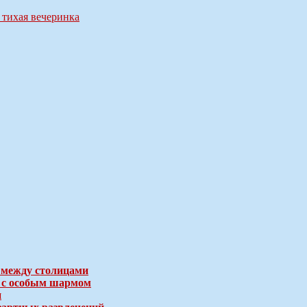
 тихая вечеринка
 между столицами
е с особым шармом
и