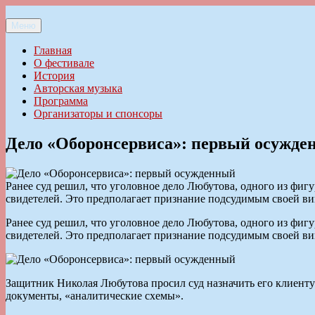
Перейти
к
Меню
Ильменский фестиваль авторской песни
содержимому
Главная
О фестивале
История
Авторская музыка
Программа
Организаторы и спонсоры
Дело «Оборонсервиса»: первый осужде
Ранее суд решил, что уголовное дело Любутова, одного из фигу
свидетелей. Это предполагает признание подсудимым своей ви
Ранее суд решил, что уголовное дело Любутова, одного из фигу
свидетелей. Это предполагает признание подсудимым своей ви
Защитник Николая Любутова просил суд назначить его клиенту 
документы, «аналитические схемы».