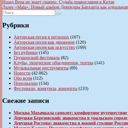
Навигация
Предыдущая
Назад
Вера не знает границ. Судьба православия в Китае
запись:
Следующая
Далее
«Mala»: Новый альбом Девендры Банхарта как идеальная
по
Искать:
запись:
Поиск
записям
Рубрики
Авторская песня в регионах
(107)
Авторская песня как движение
(120)
Авторская песня как искусство
(169)
Без рубрики
(145)
Грушинский фестиваль
(82)
Клубы, творческие объединения, театры
(141)
Музыкальные инструменты
(69)
Новости
(42 062)
Обо всем
(112)
Персоналии
(134)
Фестивали, конкурсы, концерты
(233)
Свежие записи
Москва Махачкала самолет: комфортное путешествие
Девушки Березовский: знакомства в уральском город
Девушки Ростова: знакомства в южной столице Росси