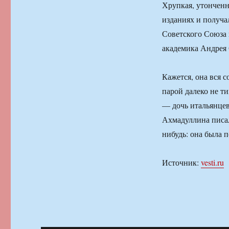
Хрупкая, утонченн
изданиях и получал
Советского Союза 
академика Андрея 
Кажется, она вся 
парой далеко не т
— дочь итальянцев
Ахмадуллина писала
нибудь: она была п
Источник:
vesti.ru