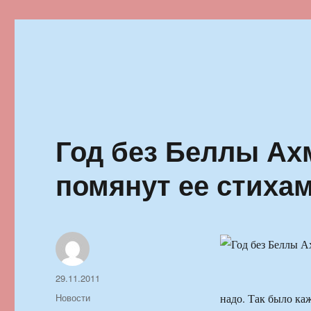
Ильменский фестиваль автор
Год без Беллы Ах
помянут ее стиха
Автор
Опубликовано
29.11.2011
Рубрики
Новости
надо. Так было каж