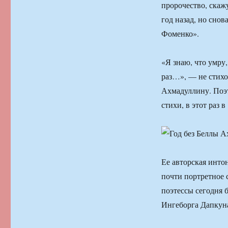
пророчество, скаж
год назад, но снов
Фоменко».
«Я знаю, что умру,
раз…», — не стихо
Ахмадуллину. Поэте
стихи, в этот раз 
Ее авторская инто
почти портретное 
поэтессы сегодня 
Ингеборга Дапкун