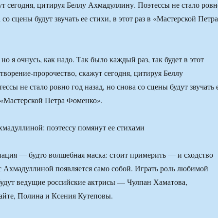
ут сегодня, цитируя Беллу Ахмадуллину. Поэтессы не стало ровн
а со сцены будут звучать ее стихи, в этот раз в «Мастерской Петра
 но я очнусь, как надо. Так было каждый раз, так будет в этот
творение-пророчество, скажут сегодня, цитируя Беллу
ссы не стало ровно год назад, но снова со сцены будут звучать 
в «Мастерской Петра Фоменко».
нация — будто волшебная маска: стоит примерить — и сходство
с Ахмадуллиной появляется само собой. Играть роль любимой
будут ведущие российские актрисы — Чулпан Хаматова,
айте, Полина и Ксения Кутеповы.