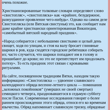
очень похожие.
Христианизированные толковые словари определяют слово
«свистопляс», «свистопляска» как «крайнее, безудержное,
разнузданное проявление чего-нибудь». Однако на самом деле
Свистопляска (или Вятская свистунья) это, как сообщает нам
даже крайне христиански ориентированная Википедия,
«самобытный вятский народный праздник».
«Народ собирается с небольшими свистками и целый день
свищет, ходя по улицам, и стоя на валу бросает глиняные
шарики в ров, куда сходятся городские ребятишки собирать
их; часто случается, что шарики попадают им в голову и
прошибают до крови; но это не препятствует им продолжать
потеху». То есть праздник этот связан с кровавыми
ритуалами.
На сайте, посвященном традициям Вятки, находим такую
информацию: «Свистопляска — удвоение славянского
календарного обряда весенне-летнего цикла — поминания
„заложных покойников“ (умерших не своей смертью)
семицкого четверга, праздновавшегося в седьмую субботу
после Пасхи. Современные исследования говорят о более
раннем происхождении этого обряда, относя его ко временам
язычества. Обряд напоминает славянскую тризну, обрядовые