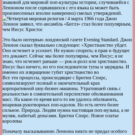
знаковой для мировой поп-культуры истории, случившейся с
Ленноном после сорвавшихся с его языка (а может быть
произнесенных вполне намеренно) смелых утверждений.
Это было интервью лондонской газете Evening Standard. Джон
Леннон сказал буквально следующее: «Христианство уйдет.
Оно исчезнет и усохнет. Не нужно спорить; я прав и будущее
это докажет. Сейчас мы более популярны, чем Иисус; я не
знаю, что исчезнет раньше — рок-н-ролл или христианство.
Иисус был ничего, но его последователи тупы и заурядны. И
именно их извращение губит христианство во
Все эти процессы, происходящие с Бритни Спирс,
символизируют полный и окончательный крах
корпоративной шоу-бизнес-машины. Утратившей связь с
реальностью в сомнительной перспективе оболванивания
масс. На какое-то время кого-то им удалось оболванить,
впаривая рукотворных поп-идолов. Но есть нечто более
сильное. Природа. Людям нужна настоящая поп-музыка, а не
муляж, набитый деньгами. Бритни Спирс. Новое платье
королевы
Поначалу высказыванию Леннона никто не придал особого