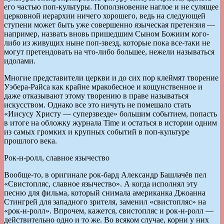
его частью поп-культуры. Поползновение наглое и не сулящее
церковной иерархии ничего хорошего, ведь на следующей
ступени может быть уже совершенно языческая претензия —
например, назвать вновь пришедшим Сыном Божиим кого-
либо из живущих ныне поп-звезд, которые пока все-таки не
могут претендовать на что-либо большее, нежели называться
идолами.
Многие представители церкви и до сих пор клеймят творение
Уэбера-Райса как крайне мракобесное и кощунственное и
даже отказывают этому творению в праве называться
искусством. Однако все это ничуть не помешало стать
«Иисусу Христу — суперзвезде» большим событием, попасть
в итоге на обложку журнала Time и остаться в истории одним
из самых громких и крупных событий в поп-культуре
прошлого века.
Рок-н-ролл, славное язычество
Вообще-то, в оригинале рок-бард Александр Башлачёв пел
«Свистопляс, славное язычество». А когда исполнял эту
песню для фильма, который снимала американка Джоанна
Стингрей для западного зрителя, заменил «свистопляс» на
«рок-н-ролл». Впрочем, кажется, свистопляс и рок-н-ролл —
действительно одно и то же. Во всяком случае, корни у них