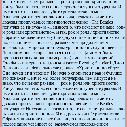
знаю, что исчезнет раньше — рок-н-ролл или христианство.
Иисус был ничего, но его последователи тупы и заурядны. И
именно их извращение губит христианство во мне».
Анализируя эти ленноновские слова, нельзя не заметить
дважды прозвучавшее противопоставление: «The Beatles
популярнее Иисуса» и «Неизвестно, что исчезнет раньше, рок-
н-ролл или христианство». Итак, рок-н-ролл / христианство.
Обратим внимание на эту бинарную оппозицию, и, пока наше
подсознание усваивает ее, развлечемся продолжением
знаковой для мировой поп-культуры истории, случившейся с
Ленноном после сорвавшихся с его языка (а может быть
произнесенных вполне намеренно) смелых утверждений.
Это было интервью лондонской газете Evening Standard. Джон
Леннон сказал буквально следующее: «Христианство уйдет.
Оно исчезнет и усохнет. Не нужно спорить; я прав и будущее
это докажет. Сейчас мы более популярны, чем Иисус; я не
знаю, что исчезнет раньше — рок-н-ролл или христианство.
Иисус был ничего, но его последователи тупы и заурядны. И
именно их извращение губит христианство во мне».
Анализируя эти ленноновские слова, нельзя не заметить
дважды прозвучавшее противопоставление: «The Beatles
популярнее Иисуса» и «Неизвестно, что исчезнет раньше, рок-
н-ролл или христианство». Итак, рок-н-ролл / христианство.
Обратим внимание на эту бинарную оппозицию, и, пока наше
подсознание усваивает ее, развлечемся продолжением