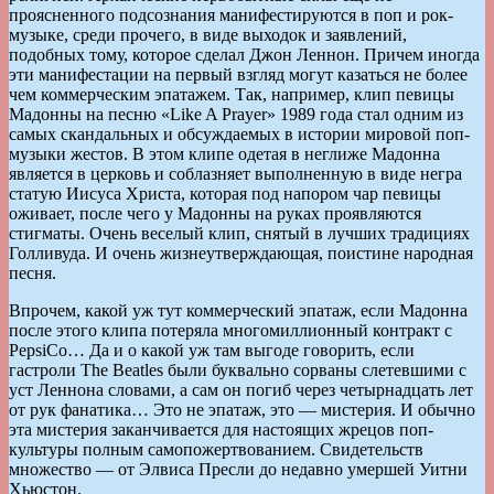
проясненного подсознания манифестируются в поп и рок-
музыке, среди прочего, в виде выходок и заявлений,
подобных тому, которое сделал Джон Леннон. Причем иногда
эти манифестации на первый взгляд могут казаться не более
чем коммерческим эпатажем. Так, например, клип певицы
Мадонны на песню «Like A Prayer» 1989 года стал одним из
самых скандальных и обсуждаемых в истории мировой поп-
музыки жестов. В этом клипе одетая в неглиже Мадонна
является в церковь и соблазняет выполненную в виде негра
статую Иисуса Христа, которая под напором чар певицы
оживает, после чего у Мадонны на руках проявляются
стигматы. Очень веселый клип, снятый в лучших традициях
Голливуда. И очень жизнеутверждающая, поистине народная
песня.
Впрочем, какой уж тут коммерческий эпатаж, если Мадонна
после этого клипа потеряла многомиллионный контракт с
PepsiCo… Да и о какой уж там выгоде говорить, если
гастроли The Beatles были буквально сорваны слетевшими с
уст Леннона словами, а сам он погиб через четырнадцать лет
от рук фанатика… Это не эпатаж, это — мистерия. И обычно
эта мистерия заканчивается для настоящих жрецов поп-
культуры полным самопожертвованием. Свидетельств
множество — от Элвиса Пресли до недавно умершей Уитни
Хьюстон.