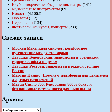
Грушинский фестиваль
(82)
Клубы, творческие объединения, театры
(141)
Музыкальные инструменты
(69)
Новости
(42 062)
Обо всем
(112)
Персоналии
(134)
Фестивали, конкурсы, концерты
(233)
Свежие записи
Москва Махачкала самолет: комфортное
путешествие между столицами
Девушки Березовский: знакомства в уральском
городе с особым шармом
Девушки Ростова: знакомства в южной столице
России
Мартин Казино: Премиум-платформа для ценителей
азартных развлечений
Martin Casino 800: Рекордный 800% бонус и
безграничные возможности для выигрыша
Архивы
Архивы