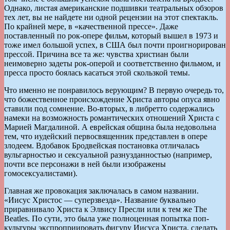
Однако, листая американские подшивки театральных обзоров
тех лет, вы не найдете ни одной рецензии на этот спектакль.
По крайней мере, в «качественной прессе». Даже
поставленный по рок-опере фильм, который вышел в 1973 и
тоже имел большой успех, в США был почти проигнорирован
прессой. Причина все та же: чувства христиан были
неимоверно задеты рок-оперой и соответственно фильмом, и
пресса просто боялась касаться этой скользкой темы.
Что именно не понравилось верующим? В первую очередь то,
что божественное происхождение Христа авторы опуса явно
ставили под сомнение. Во-вторых, в либретто содержались
намеки на возможность романтических отношений Христа с
Марией Магдалиной. А еврейская община была недовольна
тем, что иудейский первосвященник представлен в опере
злодеем. Вдобавок Бродвейская постановка отличалась
вульгарностью и сексуальной разнузданностью (например,
почти все персонажи в ней были изображены
гомосексуалистами).
Главная же провокация заключалась в самом названии.
«Иисус Христос — суперзвезда». Название буквально
приравнивало Христа к Элвису Пресли или к тем же The
Beatles. По сути, это была уже полноценная попытка поп-
культуры экспроприировать фигуру Иисуса Христа, сделать