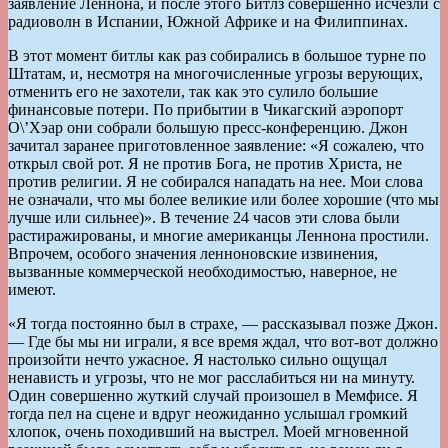
заявление Леннона, и после этого Битлз совершенно исчезли с
радиоволн в Испании, Южной Африке и на Филиппинах.
В этот момент битлы как раз собирались в большое турне по
Штатам, и, несмотря на многочисленные угрозы верующих,
отменить его не захотели, так как это сулило большие
финансовые потери. По прибытии в Чикагский аэропорт
О\’Хэар они собрали большую пресс-конференцию. Джон
зачитал заранее приготовленное заявление: «Я сожалею, что
открыл свой рот. Я не против Бога, не против Христа, не
против религии. Я не собирался нападать на нее. Мои слова
не означали, что мы более великие или более хорошие (что мы
лучше или сильнее)». В течение 24 часов эти слова были
растиражированы, и многие американцы Леннона простили.
Впрочем, особого значения ленноновские извинения,
вызванные коммерческой необходимостью, наверное, не
имеют.
«Я тогда постоянно был в страхе, — рассказывал позже Джон.
— Где бы мы ни играли, я все время ждал, что вот-вот должно
произойти нечто ужасное. Я настолько сильно ощущал
ненависть и угрозы, что не мог расслабиться ни на минуту.
Один совершенно жуткий случай произошел в Мемфисе. Я
тогда пел на сцене и вдруг неожиданно услышал громкий
хлопок, очень походивший на выстрел. Моей мгновенной