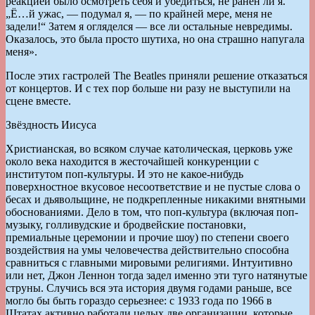
реакцией было осмотреть себя и убедиться, не ранен ли я.
„Ё…й ужас, — подумал я, — по крайней мере, меня не
задели!“ Затем я огляделся — все ли остальные невредимы.
Оказалось, это была просто шутиха, но она страшно напугала
меня».
После этих гастролей The Beatles приняли решение отказаться
от концертов. И с тех пор больше ни разу не выступили на
сцене вместе.
Звёздность Иисуса
Христианская, во всяком случае католическая, церковь уже
около века находится в жесточайшей конкуренции с
институтом поп-культуры. И это не какое-нибудь
поверхностное вкусовое несоответствие и не пустые слова о
бесах и дьявольщине, не подкрепленные никакими внятными
обоснованиями. Дело в том, что поп-культура (включая поп-
музыку, голливудские и бродвейские постановки,
премиальные церемонии и прочие шоу) по степени своего
воздействия на умы человечества действительно способна
сравниться с главными мировыми религиями. Интуитивно
или нет, Джон Леннон тогда задел именно эти туго натянутые
струны. Случись вся эта история двумя годами раньше, все
могло бы быть гораздо серьезнее: с 1933 года по 1966 в
Штатах активно работали целых две организации, которые