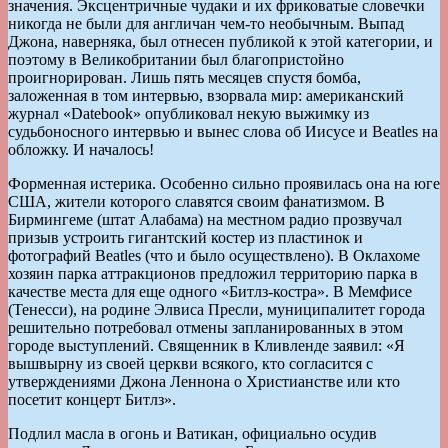
значения. Эксцентричные чудаки и их фриковатые словечки
никогда не были для англичан чем-то необычным. Выпад
Джона, наверняка, был отнесен публикой к этой категории, и
поэтому в Великобритании был благопристойно
проигнорирован. Лишь пять месяцев спустя бомба,
заложенная в том интервью, взорвала мир: американский
журнал «Datebook» опубликовал некую выжимку из
судьбоносного интервью и вынес слова об Иисусе и Beatles на
обложку. И началось!
Форменная истерика. Особенно сильно проявилась она на юге
США, жители которого славятся своим фанатизмом. В
Бирмингеме (штат Алабама) на местном радио прозвучал
призыв устроить гигантский костер из пластинок и
фотографий Beatles (что и было осуществлено). В Оклахоме
хозяин парка аттракционов предложил территорию парка в
качестве места для еще одного «Битлз-костра». В Мемфисе
(Тенесси), на родине Элвиса Пресли, муниципалитет города
решительно потребовал отмены запланированных в этом
городе выступлений. Священник в Кливленде заявил: «Я
вышвырну из своей церкви всякого, кто согласится с
утверждениями Джона Леннона о Христианстве или кто
посетит концерт Битлз».
Подлил масла в огонь и Ватикан, официально осудив