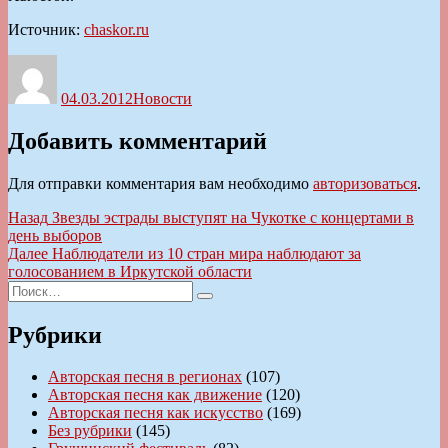
Источник:
chaskor.ru
Автор
Опубликовано
Рубрики
04.03.2012
Новости
Добавить комментарий
Для отправки комментария вам необходимо
авторизоваться
.
Навигация
Предыдущая
Назад
Звезды эстрады выступят на Чукотке с концертами в
запись:
день выборов
по
Следующая
Далее
Наблюдатели из 10 стран мира наблюдают за
записям
запись:
голосованием в Иркутской области
Искать:
Поиск
Рубрики
Авторская песня в регионах
(107)
Авторская песня как движение
(120)
Авторская песня как искусство
(169)
Без рубрики
(145)