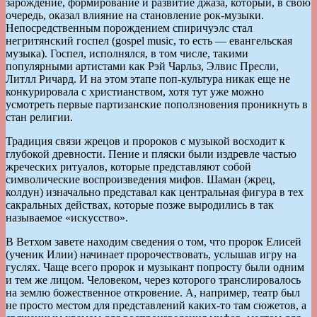
зарождение, формирование и развитие джаза, который, в свою
очередь, оказал влияние на становление рок-музыки.
Непосредственным порождением спиричуэлс стал
негритянский госпел (gospel music, то есть — евангельская
музыка). Госпел, исполнялся, в том числе, такими
популярными артистами как Рэй Чарльз, Элвис Пресли,
Литлл Ричард. И на этом этапе поп-культура никак еще не
конкурировала с христианством, хотя тут уже можно
усмотреть первые партизанские поползновения проникнуть в
стан религии.
Традиция связи жрецов и пророков с музыкой восходит к
глубокой древности. Пение и пляски были издревле частью
жреческих ритуалов, которые представляют собой
символические воспроизведения мифов. Шаман (жрец,
колдун) изначально представал как центральная фигура в тех
сакральных действах, которые позже выродились в так
называемое «искусство».
В Ветхом завете находим сведения о том, что пророк Елисей
(ученик Илии) начинает пророчествовать, услышав игру на
гуслях. Чаще всего пророк и музыкант попросту были одним
и тем же лицом. Человеком, через которого транслировалось
на землю божественное откровение. А, например, театр был
не просто местом для представлений каких-то там сюжетов, а