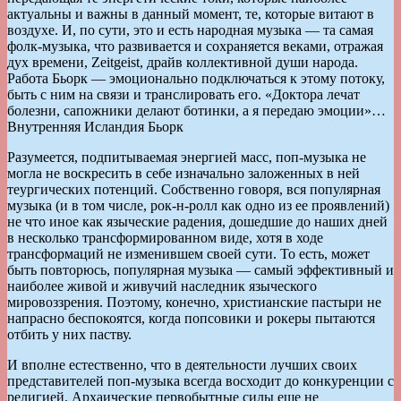
актуальны и важны в данный момент, те, которые витают в
воздухе. И, по сути, это и есть народная музыка — та самая
фолк-музыка, что развивается и сохраняется веками, отражая
дух времени, Zeitgeist, драйв коллективной души народа.
Работа Бьорк — эмоционально подключаться к этому потоку,
быть с ним на связи и транслировать его. «Доктора лечат
болезни, сапожники делают ботинки, а я передаю эмоции»…
Внутренняя Исландия Бьорк
Разумеется, подпитываемая энергией масс, поп-музыка не
могла не воскресить в себе изначально заложенных в ней
теургических потенций. Собственно говоря, вся популярная
музыка (и в том числе, рок-н-ролл как одно из ее проявлений)
не что иное как языческие радения, дошедшие до наших дней
в несколько трансформированном виде, хотя в ходе
трансформаций не изменившем своей сути. То есть, может
быть повторюсь, популярная музыка — самый эффективный и
наиболее живой и живучий наследник языческого
мировоззрения. Поэтому, конечно, христианские пастыри не
напрасно беспокоятся, когда попсовики и рокеры пытаются
отбить у них паству.
И вполне естественно, что в деятельности лучших своих
представителей поп-музыка всегда восходит до конкуренции с
религией. Архаические первобытные силы еще не