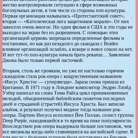
жестко контролировали ситуацию в сфере возможных
богохульных актов, в том числе со стороны поп-культуры.
Первая организация называлась «Протестантский совет»,
вторая — «Католическая лига защитников морали». От них
зависело очень многое. Ни один фильм в США в эти годы не
выходил на экран без их разрешения. С помощью этих
организаций церковь запрещала определенные фильмы и
постановки, но как раз незадолго до скандала с Beatles
влияние организаций ослабло, а вскоре и вовсе сошло на нет.
И вот тут-то поп-культура начала брать реванш… Заявление
Джона было только первой ласточкой.
Вторым, столь же громким, но уже не настолько горячим
скандалом стала рок-опера с кощунственным названием
«Иисус Христос — суперзвезда». Зараза снова пришла из
Британии. В 1971 году в Лондоне композитор Эндрю Ллойд
Уэбер написал на слова Тима Райса цикл проникновенных
мелодий, объединенный библейским сюжетом последних
дней и страданий (страстей) Иисуса Христа. Был записан
альбом, и результат получил модное тогда название рок-
оперы. Партию Иисуса исполнил Йен Гиллан, солист группы
Deep Purple, находившейся в то время на пике популярности.
Впоследствии рок-опера выдержала больше постановок, чем
все мюзиклы когда-либо ставившиеся на английской сцене. В
том числе с большим успехом была поставлена на Бродвее.