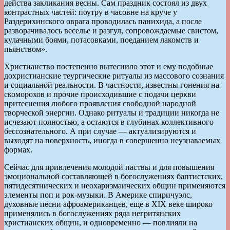
действа закликания весны. Сам праздник состоял из двух
контрастных частей: поутру в часовне на круче у
Раздерихинского оврага проводилась панихида, а после
разворачивалось веселье и разгул, сопровождаемые свистом,
кулачными боями, потасовками, поеданием лакомств и
пьянством».
Христианство постепенно вытеснило этот и ему подобные
дохристианские теургические ритуалы из массового сознания
и социальной реальности. В частности, известны гонения на
скоморохов и прочие происходившие с подачи церкви
притеснения любого проявления свободной народной
творческой энергии. Однако ритуалы и традиции никогда не
исчезают полностью, а остаются в глубинах коллективного
бессознательного. А при случае — актуализируются и
выходят на поверхность, иногда в совершенно неузнаваемых
формах.
Сейчас для привлечения молодой паствы и для повышения
эмоциональной составляющей в богослужениях баптистских,
пятидесятнических и неохаризмаических общин применяются
элементы поп и рок-музыки. В Америке спиричуэлс,
духовные песни афроамериканцев, еще в XIX веке широко
применялись в богослужениях ряда негритянских
христианских общин, и одновременно — повлияли на