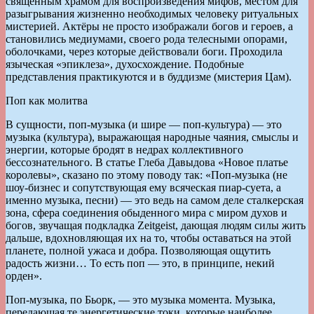
священным храмом для воспроизведения мифов, местом для
разыгрывания жизненно необходимых человеку ритуальных
мистерией. Актёры не просто изображали богов и героев, а
становились медиумами, своего рода телесными опорами,
оболочками, через которые действовали боги. Проходила
языческая «эпиклеза», духосхождение. Подобные
представления практикуются и в буддизме (мистерия Цам).
Поп как молитва
В сущности, поп-музыка (и шире — поп-культура) — это
музыка (культура), выражающая народные чаяния, смыслы и
энергии, которые бродят в недрах коллективного
бессознательного. В статье Глеба Давыдова «Новое платье
королевы», сказано по этому поводу так: «Поп-музыка (не
шоу-бизнес и сопутствующая ему всяческая пиар-суета, а
именно музыка, песни) — это ведь на самом деле сталкерская
зона, сфера соединения обыденного мира с миром духов и
богов, звучащая подкладка Zeitgeist, дающая людям силы жить
дальше, вдохновляющая их на то, чтобы оставаться на этой
планете, полной ужаса и добра. Позволяющая ощутить
радость жизни… То есть поп — это, в принципе, некий
орден».
Поп-музыка, по Бьорк, — это музыка момента. Музыка,
передающая те энергетические токи, которые наиболее