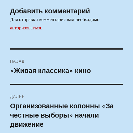
Добавить комментарий
Для отправки комментария вам необходимо
авторизоваться
.
Навигация
НАЗАД
по
«Живая классика» кино
Предыдущая
запись:
записям
ДАЛЕЕ
Организованные колонны «За
Следующая
честные выборы» начали
запись:
движение