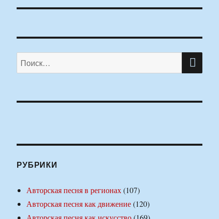
ПО
Искать:
РУБРИКИ
Авторская песня в регионах
(107)
Авторская песня как движение
(120)
Авторская песня как искусство
(169)