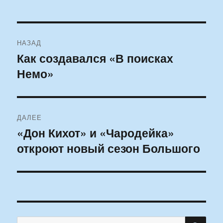
Навигация
НАЗАД
по
Как создавался «В поисках
Предыдущая
Немо»
запись:
записям
ДАЛЕЕ
«Дон Кихот» и «Чародейка»
Следующая
откроют новый сезон Большого
запись:
ПО
Искать: