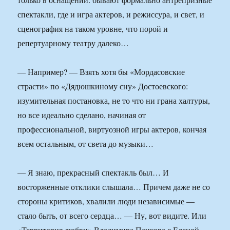
спектакли, где и игра актеров, и режиссура, и свет, и
сценография на таком уровне, что порой и
репертуарному театру далеко…
— Например? — Взять хотя бы «Мордасовские
страсти» по «Дядюшкиному сну» Достоевского:
изумительная постановка, не то что ни грана халтуры,
но все идеально сделано, начиная от
профессиональной, виртуозной игры актеров, кончая
всем остальным, от света до музыки…
— Я знаю, прекрасный спектакль был… И
восторженные отклики слышала… Причем даже не со
стороны критиков, хвалили люди независимые —
стало быть, от всего сердца… — Ну, вот видите. Или
«Территория любви» Владимира Панкова с Еленой