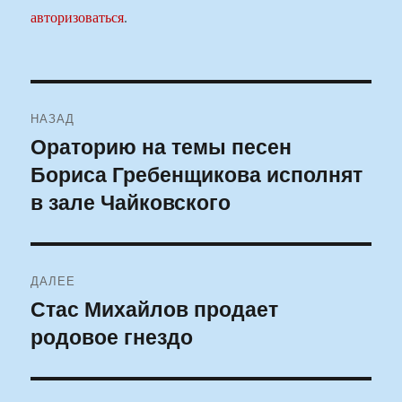
авторизоваться
.
Навигация
НАЗАД
по
Ораторию на темы песен
Предыдущая
Бориса Гребенщикова исполнят
запись:
записям
в зале Чайковского
ДАЛЕЕ
Стас Михайлов продает
Следующая
родовое гнездо
запись: