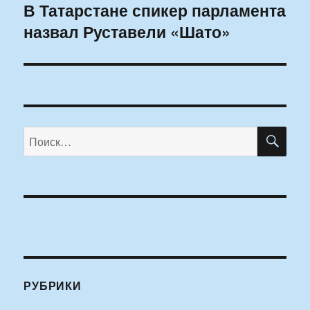
В Татарстане спикер парламента
Следующая
назвал Руставели «Шато»
запись:
ПО
Искать:
РУБРИКИ