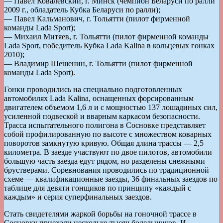
— Павел Ковалевский, г. Минск (чемпион Беларуси по ралли
2009 г., обладатель Кубка Беларуси по ралли);
— Павел Кальманович, г. Тольятти (пилот фирменной
команды Lada Sport);
— Михаил Митяев, г. Тольятти (пилот фирменной команды
Lada Sport, победитель Кубка Lada Kalina в кольцевых гонках
2010);
— Владимир Шешенин, г. Тольятти (пилот фирменной
команды Lada Sport).
Гонки проводились на специально подготовленных
автомобилях Lada Kalina, оснащенных форсированным
двигателем объемом 1,6 л и с мощностью 137 лошадиных сил,
усиленной подвеской и вварным каркасом безопасности.
Трасса испытательного полигона в Сосновке представляет
собой профилированную по высоте с множеством коварных
поворотов замкнутую кривую. Общая длина трассы — 2,5
километра. В заезде участвуют по двое пилотов, автомобили
большую часть заезда едут рядом, но разделены снежными
брустверами. Соревнования проводились по традиционной
схеме — квалификационные заезды, 36 финальных заездов по
таблице для девяти гонщиков по принципу «каждый с
каждым» и серия суперфинальных заездов.
Cтать свидетелями жаркой борьбы на гоночной трассе в
Сосновку приехали несколько тысяч болельщиков. И