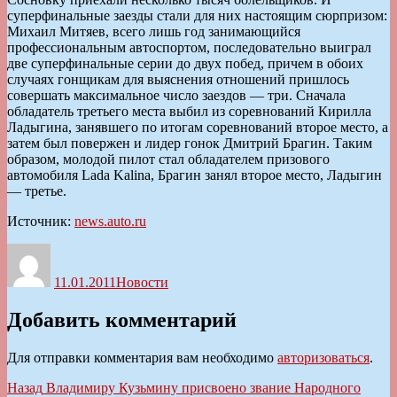
суперфинальные заезды стали для них настоящим сюрпризом:
Михаил Митяев, всего лишь год занимающийся
профессиональным автоспортом, последовательно выиграл
две суперфинальные серии до двух побед, причем в обоих
случаях гонщикам для выяснения отношений пришлось
совершать максимальное число заездов — три. Сначала
обладатель третьего места выбил из соревнований Кирилла
Ладыгина, занявшего по итогам соревнований второе место, а
затем был повержен и лидер гонок Дмитрий Брагин. Таким
образом, молодой пилот стал обладателем призового
автомобиля Lada Kalina, Брагин занял второе место, Ладыгин
— третье.
Источник:
news.auto.ru
Автор
Опубликовано
Рубрики
11.01.2011
Новости
Добавить комментарий
Для отправки комментария вам необходимо
авторизоваться
.
Навигация
Предыдущая
Назад
Владимиру Кузьмину присвоено звание Народного