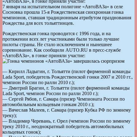
«АвтоВАЗа», в гонке приняли участие:
7 января на испытательном полигоне «АвтоВАЗа» в селе
Сосновка прошла 15-я Рождественская синхронная гонка
чемпионов, ставшая традиционным атрибутом празднования
Рождества для всех тольяттинцев.
Рождественская гонка проводится с 1996 года, и на
протяжении всех лет участниками были только лучшие
пилоты страны. Не стало исключением и нынешнее
соревнование. Как сообщили AUTO.RU в пресс-службе
«АвтоВАЗа», в гонке приняли участие:
— Кирилл Ладыгин, г. Тольятти (пилот фирменной команды
Lada Sport, победитель Рождественской гонки 2007 и 2010 гг.,
чемпион России по ралли 2010 г.);
— Дмитрий Брагин, г. Тольятти (пилот фирменной команды
Lada Sport, чемпион России по ралли 2010 г.);
— Сергей Рябов, г. Самара (призер Чемпионата России по
автомобильным кольцевым гонкам 2010 г.);
— Вячеслав Малеев, г. Самара (призер Кубка РФ по зимнему
треку);
— Владимир Черевань, г. Орел (чемпион России по зимнему
треку 2010 г., неоднократный победитель автомобильных
кольцевых гонок);