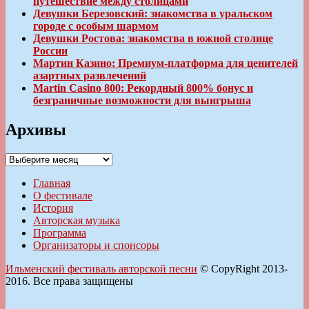
путешествие между столицами
Девушки Березовский: знакомства в уральском
городе с особым шармом
Девушки Ростова: знакомства в южной столице
России
Мартин Казино: Премиум-платформа для ценителей
азартных развлечений
Martin Casino 800: Рекордный 800% бонус и
безграничные возможности для выигрыша
Архивы
Архивы
Главная
О фестивале
История
Авторская музыка
Программа
Организаторы и спонсоры
Ильменский фестиваль авторской песни
© CopyRight 2013-
2016. Все права защищены