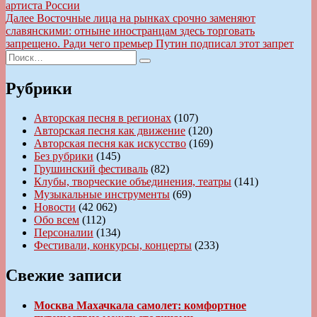
запись:
артиста России
по
Следующая
Далее
Восточные лица на рынках срочно заменяют
записям
запись:
славянскими: отныне иностранцам здесь торговать
запрещено. Ради чего премьер Путин подписал этот запрет
Искать:
Поиск
Рубрики
Авторская песня в регионах
(107)
Авторская песня как движение
(120)
Авторская песня как искусство
(169)
Без рубрики
(145)
Грушинский фестиваль
(82)
Клубы, творческие объединения, театры
(141)
Музыкальные инструменты
(69)
Новости
(42 062)
Обо всем
(112)
Персоналии
(134)
Фестивали, конкурсы, концерты
(233)
Свежие записи
Москва Махачкала самолет: комфортное