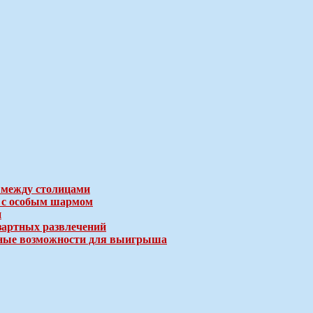
 между столицами
е с особым шармом
и
зартных развлечений
ичные возможности для выигрыша