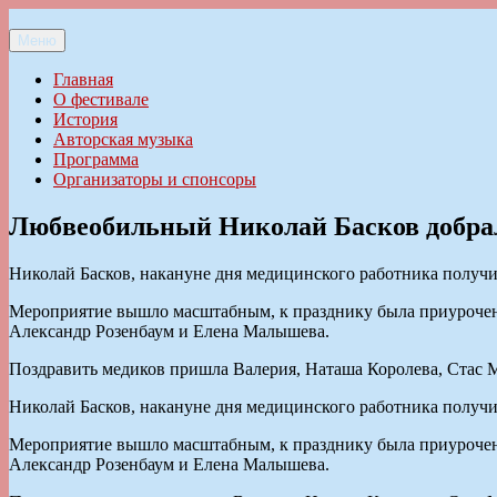
Перейти
к
Меню
Ильменский фестиваль авторской песни
содержимому
Главная
О фестивале
История
Авторская музыка
Программа
Организаторы и спонсоры
Любвеобильный Николай Басков добрал
Николай Басков, накануне дня медицинского работника получ
Мероприятие вышло масштабным, к празднику была приурочен
Александр Розенбаум и Елена Малышева.
Поздравить медиков пришла Валерия, Наташа Королева, Стас М
Николай Басков, накануне дня медицинского работника получ
Мероприятие вышло масштабным, к празднику была приурочен
Александр Розенбаум и Елена Малышева.