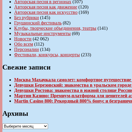
Авторская песня в регионах
(107)
Авторская песня как движение
(120)
Авторская песня как искусство
(169)
Без рубрики
(145)
Грушинский фестиваль
(82)
Клубы, творческие объединения, театры
(141)
Музыкальные инструменты
(69)
Новости
(42 062)
Обо всем
(112)
Персоналии
(134)
Фестивали, конкурсы, концерты
(233)
Свежие записи
Москва Махачкала самолет: комфортное путешествие
Девушки Березовский: знакомства в уральском город
Девушки Ростова: знакомства в южной столице Росси
Мартин Казино: Премиум-платформа для ценителей а
Martin Casino 800: Рекордный 800% бонус и безгран
Архивы
Архивы