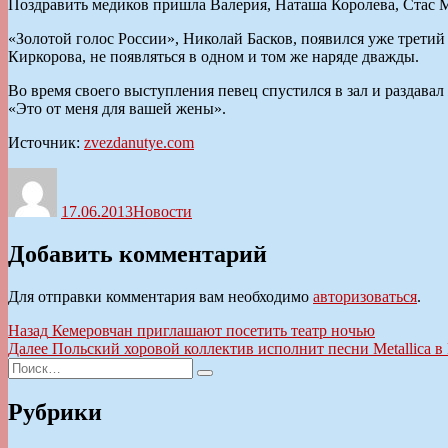
Поздравить медиков пришла Валерия, Наташа Королева, Стас М
«Золотой голос России», Николай Басков, появился уже третий
Киркорова, не появляться в одном и том же наряде дважды.
Во время своего выступления певец спустился в зал и раздав
«Это от меня для вашей жены».
Источник:
zvezdanutye.com
Автор
Опубликовано
Рубрики
17.06.2013
Новости
Добавить комментарий
Для отправки комментария вам необходимо
авторизоваться
.
Навигация
Предыдущая
Назад
Кемеровчан приглашают посетить театр ночью
запись:
Следующая
Далее
Польский хоровой коллектив исполнит песни Metallica в
по
Искать:
запись:
Поиск
записям
Рубрики