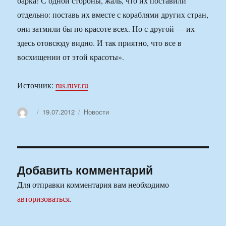
барка! С одной стороны, жаль, что их поставили
отдельно: поставь их вместе с кораблями других стран,
они затмили бы по красоте всех. Но с другой — их
здесь отовсюду видно. И так приятно, что все в
восхищении от этой красоты».
Источник:
rus.ruvr.ru
Автор
Опубликовано
Рубрики
19.07.2012
Новости
Добавить комментарий
Для отправки комментария вам необходимо
авторизоваться
.