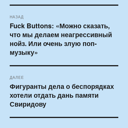
Навигация
НАЗАД
по
Fuck Buttons: «Можно сказать,
Предыдущая
что мы делаем неагрессивный
запись:
записям
нойз. Или очень злую поп-
музыку»
ДАЛЕЕ
Фигуранты дела о беспорядках
Следующая
хотели отдать дань памяти
запись:
Свиридову