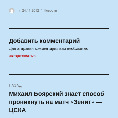
Автор
Опубликовано
Рубрики
24.11.2012
Новости
Добавить комментарий
Для отправки комментария вам необходимо
авторизоваться
.
Навигация
НАЗАД
по
Михаил Боярский знает способ
Предыдущая
проникнуть на матч «Зенит» —
запись:
записям
ЦСКА