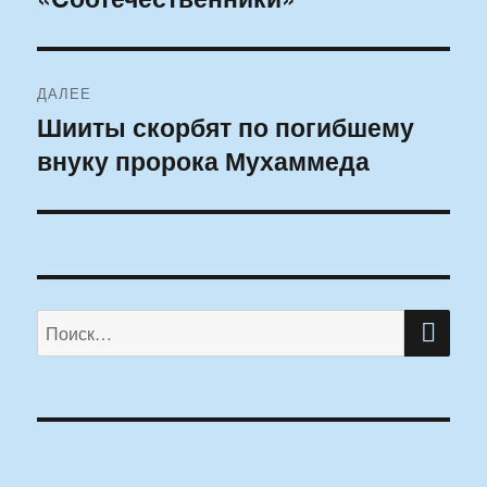
ДАЛЕЕ
Шииты скорбят по погибшему
Следующая
внуку пророка Мухаммеда
запись:
ПО
Искать: