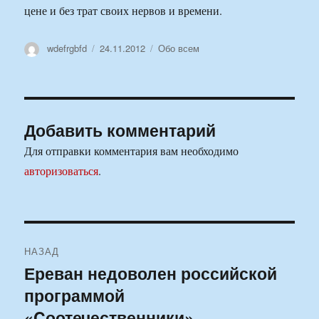
цене и без трат своих нервов и времени.
Автор
Опубликовано
Рубрики
wdefrgbfd
24.11.2012
Обо всем
Добавить комментарий
Для отправки комментария вам необходимо
авторизоваться
.
Навигация
НАЗАД
по
Ереван недоволен российской
Предыдущая
программой
запись:
записям
«Cоотечественники»