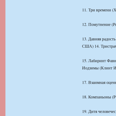
11. Три времени (
12. Помутнение (
13. Давняя радост
США) 14. Тристра
15. Лабиринт Фавн
Иодзимы (Клинт И
17. Взаимная оце
18. Компаньоны (
19. Дитя человече