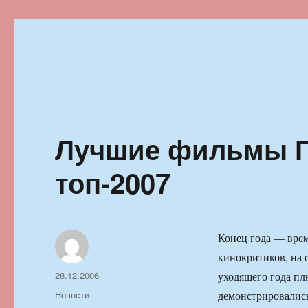
Ильменский фестиваль автор
Лучшие фильмы Го
топ-2007
Конец года — врем
кинокритиков, на 
Автор
Опубликовано
28.12.2006
уходящего года пл
Рубрики
Новости
демонстрировалис