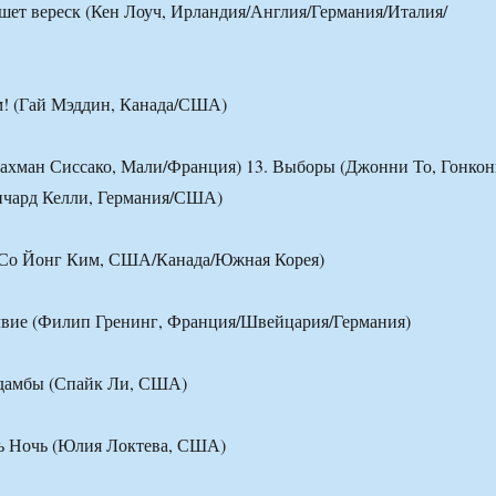
ышет вереск (Кен Лоуч, Ирландия/Англия/Германия/Италия/
м! (Гай Мэддин, Канада/США)
рахман Сиссако, Мали/Франция) 13. Выборы (Джонни То, Гонкон
Ричард Келли, Германия/США)
(Со Йонг Ким, США/Канада/Южная Корея)
олвие (Филип Гренинг, Франция/Швейцария/Германия)
 дамбы (Спайк Ли, США)
нь Ночь (Юлия Локтева, США)