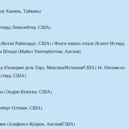
Хоу Хаоинь, Тайвань)
Ричард Линклейтер, США)
ь (Келли Райнхардт, США) / Флаги наших отцов (Клинт Иствуд,
м Шэнди (Майкл Уинтерботтом, Англия)
а (Гильермо дель Торо, Мексика/Испания/США) 16. Письма из
ствуд, США)
нка (Эндрю Буялски, США)
Роберт Олтман, США)
ское (Альфонсо Куарон, Англия/США)