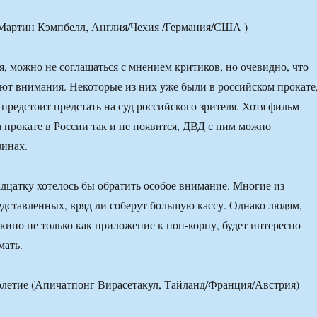
(Мартин Кэмпбелл, Англия/Чехия /Германия/США )
, можно не соглашаться с мнением критиков, но очевидно, что
т внимания. Некоторые из них уже были в российском прокате
 предстоит предстать на суд российского зрителя. Хотя фильм
 прокате в России так и не появится, ДВД с ним можно
зинах.
цатку хотелось бы обратить особое внимание. Многие из
едставленных, вряд ли соберут большую кассу. Однако людям,
но не только как приложение к поп-корну, будет интересно
мать.
летие (Апичатпонг Вирасетакул, Тайланд/Франция/Австрия)