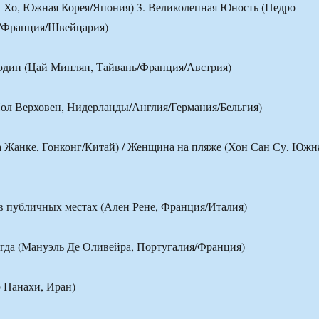
н Хо, Южная Корея/Япония) 3. Великолепная Юность (Педро
я/Франция/Швейцария)
ь один (Цай Минлян, Тайвань/Франция/Австрия)
Пол Верховен, Нидерланды/Англия/Германия/Бельгия)
 Жанке, Гонконг/Китай) / Женщина на пляже (Хон Сан Су, Южн
 в публичных местах (Ален Рене, Франция/Италия)
егда (Мануэль Де Оливейра, Португалия/Франция)
 Панахи, Иран)