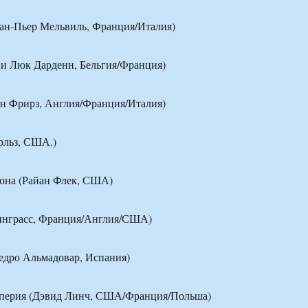
Жан-Пьер Мельвиль, Франция/Италия)
 и Люк Дарденн, Бельгия/Франция)
ен Фрирз, Англия/Франция/Италия)
арльз, США.)
сона (Райан Флек, США)
ринграсс, Франция/Англия/США)
едро Альмадовар, Испания)
мперия (Дэвид Линч, США/Франция/Польша)