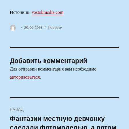
Источник:
vostokmedia.com
Автор
Опубликовано
Рубрики
26.06.2013
Новости
Добавить комментарий
Для отправки комментария вам необходимо
авторизоваться
.
Навигация
НАЗАД
по
Фантазии местную девчонку
Предыдущая
сделали фотомоделью, а потом
запись:
записям