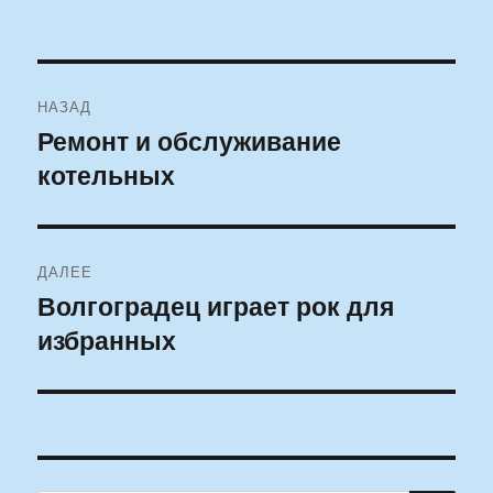
Навигация
НАЗАД
по
Ремонт и обслуживание
Предыдущая
котельных
запись:
записям
ДАЛЕЕ
Волгоградец играет рок для
Следующая
избранных
запись: