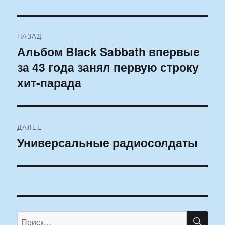
Навигация
НАЗАД
по
Альбом Black Sabbath впервые
Предыдущая
за 43 года занял первую строку
запись:
записям
хит-парада
ДАЛЕЕ
Универсальные радиосолдаты
Следующая
запись:
ПО
Искать: