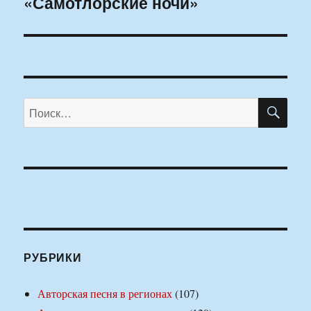
«Самотлорские ночи»
ПО
Искать:
РУБРИКИ
Авторская песня в регионах
(107)