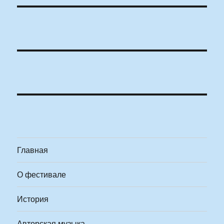
Главная
О фестивале
История
Авторская музыка