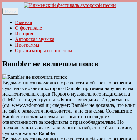
Перейти
к
Меню
Ильменский фестиваль авторской песни
содержимому
Главная
О фестивале
История
Авторская музыка
Программа
Организаторы и спонсоры
Rambler не включила поиск
Ведомости» ознакомились с резолютивной частью решения
суда, на основании которого Rambler признана нарушителем
исключительных прав Первого музыкального издательства
(ПМИ) на видео группы «Ляпис Трубецкой». Из документа
(см. www.vedomosti.ru) следует: Rambler не доказала, что клип
на сайте разместил пользователь, а не она сама. Соглашение
Rambler с пользователями возлагает на последних
ответственность за конфликты с правообладателями. Но
поскольку пользователь-нарушитель найден не был, то вину
суд возложил на Rambler.
Ведомости» ознакомились с резолютивной частью решения