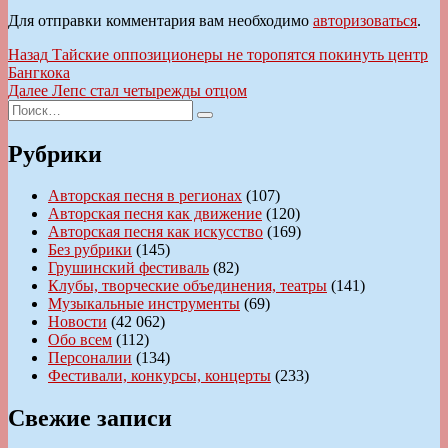
Для отправки комментария вам необходимо
авторизоваться
.
Навигация
Предыдущая
Назад
Тайские оппозиционеры не торопятся покинуть центр
запись:
Бангкока
по
Следующая
Далее
Лепс стал четырежды отцом
записям
Искать:
запись:
Поиск
Рубрики
Авторская песня в регионах
(107)
Авторская песня как движение
(120)
Авторская песня как искусство
(169)
Без рубрики
(145)
Грушинский фестиваль
(82)
Клубы, творческие объединения, театры
(141)
Музыкальные инструменты
(69)
Новости
(42 062)
Обо всем
(112)
Персоналии
(134)
Фестивали, конкурсы, концерты
(233)
Свежие записи