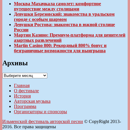
Москва Махачкала самолет: комфортное
путешествие между столицами
Девушки Березовский: знакомства в уральском
городе с особым шармом
Девушки Ростова: знакомства в южной столице
России
Мартин Казино: Премиум-платформа для ценителей
азартных развлечений
Martin Casino 800: Рекордный 800% бонус и
безграничные возможности для выигрыша
Архивы
Архивы
Главная
О фестивале
История
Авторская музыка
Программа
Организаторы и спонсоры
Ильменский фестиваль авторской песни
© CopyRight 2013-
2016. Все права защищены