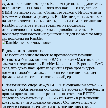
суда, на основании которого Rambler признана нарушителем
исключительных прав Первого музыкального издательства
(ПМИ) на видео группы «Ляпис Трубецкой». Из документа
(см. www.vedomosti.ru) следует: Rambler не доказала, что клип
на сайте разместил пользователь, а не она сама. Соглашение
Rambler с пользователями возлагает на последних
ответственность за конфликты с правообладателями. Но
поскольку пользователь-нарушитель найден не был, то вину
суд возложил на Rambler.
Ведомости» ознакомилис
Это постановление полностью противоречит позиции
Высшего арбитражного суда (ВАС) по делу «Мастерхоста»,
замечает представитель Rambler Константин Воронцов. ВАС
счел, что доказывать факт нарушения прав провайдером
должен правообладатель, а нынешнее решение возлагает
бремя доказательств на самого провайдера.
В аналогичном споре между ВГТРК и социальной сетью «В
контакте» Арбитражный суд Санкт-Петербурга и Ленобласти
принял противоположное решение: он счел, что ВГТРК
следовало доказать вину ООО «В контакте» в размещении
контрафакта (чего сделано не было). Суд также счел, что
запрета в правилах сервиса на размещение пиратского