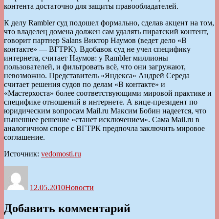
контента достаточно для защиты правообладателей.
К делу Rambler суд подошел формально, сделав акцент на том,
что владелец домена должен сам удалять пиратский контент,
говорит партнер Salans Виктор Наумов (ведет дело «В
контакте» — ВГТРК). Вдобавок суд не учел специфику
интернета, считает Наумов: у Rambler миллионы
пользователей, и фильтровать всё, что они загружают,
невозможно. Представитель «Яндекса» Андрей Середа
считает решения судов по делам «В контакте» и
«Мастерхоста» более соответствующими мировой практике и
специфике отношений в интернете. А вице-президент по
юридическим вопросам Mail.ru Максим Бобин надеется, что
нынешнее решение «станет исключением». Сама Mail.ru в
аналогичном споре с ВГТРК предпочла заключить мировое
соглашение.
Источник:
vedomosti.ru
Автор
Опубликовано
Рубрики
12.05.2010
Новости
Добавить комментарий