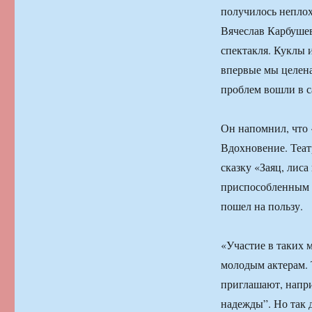
получилось неплох
Вячеслав Карбуше
спектакля. Куклы 
впервые мы целена
проблем вошли в с
Он напомнил, что 
Вдохновение. Теат
сказку «Заяц, лиса
приспособленным д
пошел на пользу.
«Участие в таких 
молодым актерам. 
приглашают, напри
надежды”. Но так 