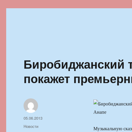
Ильменский фестиваль автор
Биробиджанский т
покажет премьерн
Автор
Опубликовано
05.06.2013
Рубрики
Новости
Музыкальную сказ