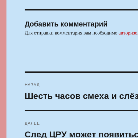
Добавить комментарий
Для отправки комментария вам необходимо
авторизо
Навигация
НАЗАД
по
Шесть часов смеха и слё
Предыдущая
запись:
записям
ДАЛЕЕ
След ЦРУ может появитьс
Следующая