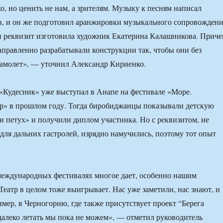
о, но ценить не нам, а зрителям. Музыку к песням написал
в, и он же подготовил аранжировки музыкального сопровожден
и реквизит изготовила художник Екатерина Калашникова. Приче
правленно разрабатывали конструкции так, чтобы они без
амолет», — уточнил Александр Кириенко.
«Кудесник» уже выступал в Анапе на фестивале «Море.
р» в прошлом году. Тогда биробиджанцы показывали детскую
 и петух» и получили диплом участника. Но с реквизитом, не
ля дальних гастролей, изрядно намучились, поэтому тот опыт
международных фестивалях многое дает, особенно нашим
Театр в целом тоже выигрывает. Нас уже заметили, нас знают, и
мер, в Черногорию, где также присутствует проект “Берега
далеко летать мы пока не можем», — отметил руководитель