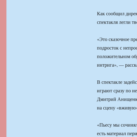
Как сообщил дирек
спектакля легли т
«Это сказочное пре
подросток с непрос
положительном обр
интрига», — расск
В спектакле задейс
играют сразу по н
Дмитрий Анищенко
на сцену «вживую»
«Пьесу мы сочиняли
есть материал пер