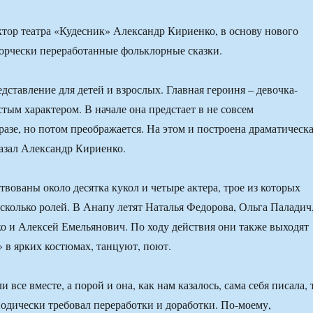
тор театра «Кудесник» Александр Кириенко, в основу нового
ворчески переработанные фольклорные сказки.
дставление для детей и взрослых. Главная героиня – девочка-
тым характером. В начале она предстает в не совсем
азе, но потом преображается. На этом и построена драматическ
азал Александр Кириенко.
твованы около десятка кукол и четыре актера, трое из которых
есколько ролей. В Анапу летят Наталья Федорова, Ольга Паладич
 и Алексей Емельянович. По ходу действия они также выходят
 в ярких костюмах, танцуют, поют.
 все вместе, а порой и она, как нам казалось, сама себя писала, 
иодически требовал переработки и доработки. По-моему,