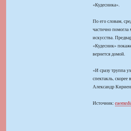
«Кудесника».
По его словам, сре
частично помогла 
искусства. Предва
«Кудесник» покаже
вернется домой.
«И сразу труппа у
спектакль, скорее 
Александр Кириен
Источник:
eaomedi